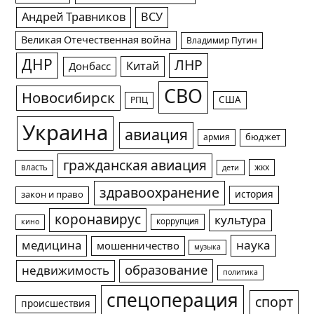
Андрей Травников
ВСУ
Великая Отечественная война
Владимир Путин
ДНР
ЛНР
Китай
Донбасс
СВО
Новосибирск
США
РПЦ
Украина
авиация
армия
бюджет
гражданская авиация
жкх
власть
дети
здравоохранение
история
закон и право
коронавирус
культура
коррупция
кино
медицина
наука
мошенничество
музыка
образование
недвижимость
политика
спецоперация
спорт
происшествия