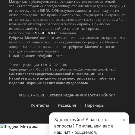
Материалы, публикуемые на страницах портала являются точкой
зрения их авторов и не всегда совпадают с мнением редакции. Редакция
интернет-журнала SIBRU.COM вступает в диалог и переписку, но не
обязана это делать. Все права на материалы, находящиеся на страницах
интернет-журнала охраняются в соответствии с законодательством РФ,
в том числе об авторском праве и смежных правах. При любом
использовании материалов сайта и сателлитных проектов –
гиперссылка на
SIBRU.COM
обязательна.
Рубрика “Мнения” является самостоятельным сателлитным проектом и
имеет обособленное отношение к деятельности редакции. Мнения
авторов материалов размещенных в рубрике “Мнения” может не
совпадать с мнением редакции.
E-Mail редакции:
info@sibru.com
Телефон редакции: +7 913 002 24 80
Адрес редакции: 630091, Новосибирск, ул. Державина, дом 4, кв. 3
Сайт является средством массовой информации. 18+.
На сайте в фото и видео могут демонстрироваться табачные
изделия – курение вредит Вашему здоровью.
© 2016 – 2026, Сетевое издание «Новости Сибири».
Контакты
Редакция
Партнёры
×
Здравствуйте! У вас есть
вопросы? Приглашаем вас в
наш чат - общаемся,