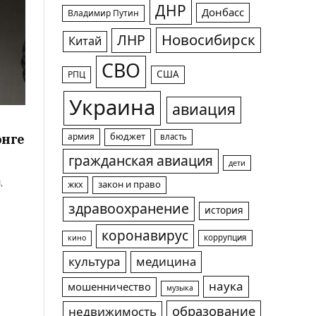
ДНР
Донбасс
Владимир Путин
Новосибирск
ЛНР
Китай
СВО
США
РПЦ
Украина
авиация
онге
армия
бюджет
власть
гражданская авиация
дети
,
жкх
закон и право
здравоохранение
история
коронавирус
коррупция
кино
культура
медицина
наука
мошенничество
музыка
образование
недвижимость