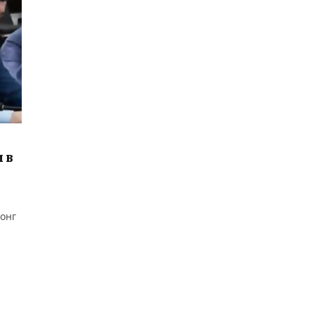
 в
конг