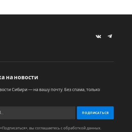
VKontakte
Telegram
а на новости
вости Сибири — на вашу почту. Без спама, только
Подписаться», вы соглашаетесь с обработкой данных.