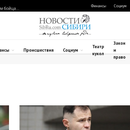
Финансы
Социум
Новосибирские нейрохирурги восстановили функции рук двум бойцам после минно-взрывных травм
Закон
Театр
ансы
Происшествия
Социум
и
кукол
право