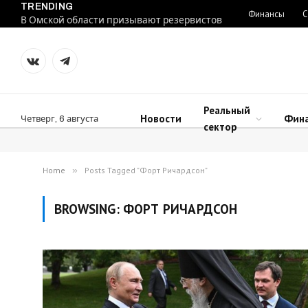
TRENDING
Финансы
С
В Омской области призывают резервистов
VKontakte
Telegram
Реальный
Новости
Фин
Четверг, 6 августа
сектор
Home
»
Posts Tagged "Форт Ричардсон"
BROWSING:
ФОРТ РИЧАРДСОН