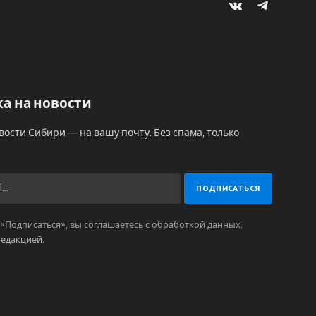
VKontakte
Telegram
а на новости
вости Сибири — на вашу почту. Без спама, только
Подписаться», вы соглашаетесь с обработкой данных.
редакцией
.