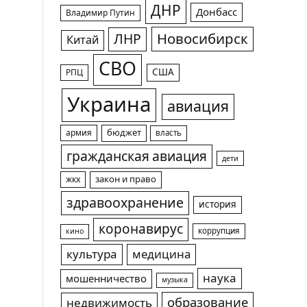
ДНР
Донбасс
Владимир Путин
Новосибирск
ЛНР
Китай
СВО
США
РПЦ
Украина
авиация
армия
бюджет
власть
гражданская авиация
дети
жкх
закон и право
здравоохранение
история
коронавирус
коррупция
кино
культура
медицина
наука
мошенничество
музыка
образование
недвижимость