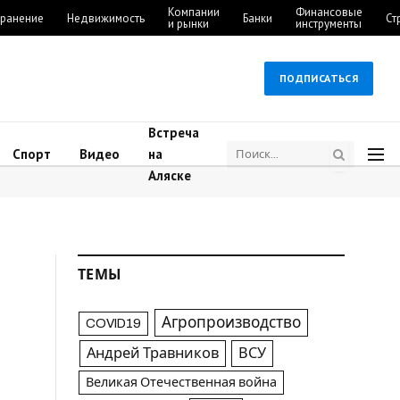
Компании
Финансовые
ранение
Недвижимость
Банки
Ст
и рынки
инструменты
ПОДПИСАТЬСЯ
Встреча
Спорт
Видео
на
Аляске
ТЕМЫ
Агропроизводство
COVID19
Андрей Травников
ВСУ
Великая Отечественная война