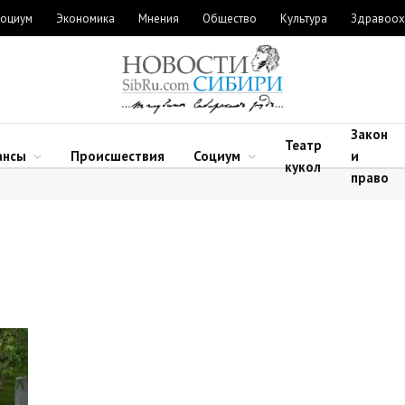
оциум
Экономика
Мнения
Общество
Культура
Здравоох
Закон
Театр
ансы
Происшествия
Социум
и
кукол
право