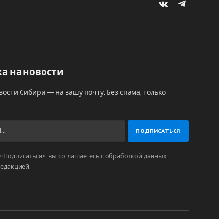
VKontakte
Telegram
а на новости
вости Сибири — на вашу почту. Без спама, только
Подписаться», вы соглашаетесь с обработкой данных.
редакцией
.