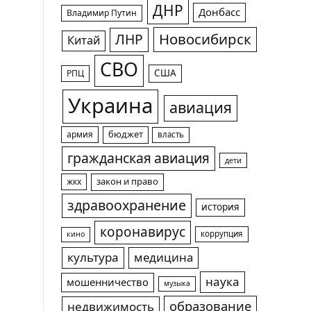
ДНР
Донбасс
Владимир Путин
Новосибирск
ЛНР
Китай
СВО
США
РПЦ
Украина
авиация
армия
бюджет
власть
гражданская авиация
дети
жкх
закон и право
здравоохранение
история
коронавирус
коррупция
кино
культура
медицина
наука
мошенничество
музыка
образование
недвижимость