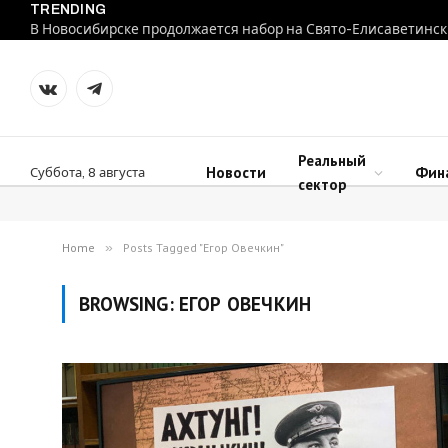
TRENDING
В Новосибирске продолжается набор на Свято-Елисаветинск
VKontakte
Telegram
Реальный
Новости
Фин
Суббота, 8 августа
сектор
Home
»
Posts Tagged "Егор Овечкин"
BROWSING:
ЕГОР ОВЕЧКИН