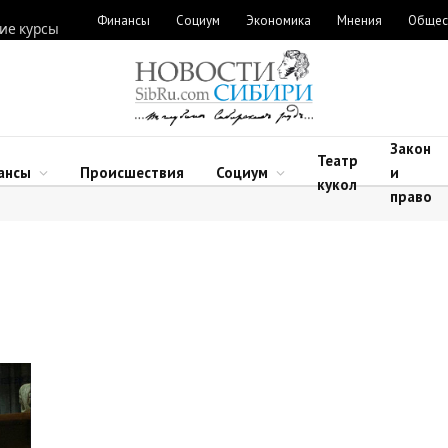
Финансы
Социум
Экономика
Мнения
Общес
ие курсы
Закон
Театр
ансы
Происшествия
Социум
и
кукол
право