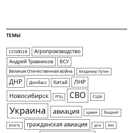
ТЕМЫ
Агропроизводство
COVID19
Андрей Травников
ВСУ
Великая Отечественная война
Владимир Путин
ДНР
ЛНР
Китай
Донбасс
СВО
Новосибирск
США
РПЦ
Украина
авиация
армия
бюджет
гражданская авиация
жкх
власть
дети