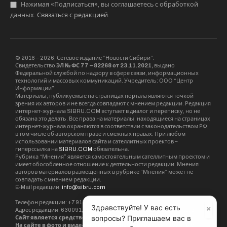
Нажимая «Подписаться», вы соглашаетесь с обработкой
данных.
Связаться с редакцией
.
© 2016 – 2026, Сетевое издание “Новости Сибири”.
Свидетельство
ЭЛ № ФС 77 – 82268 от 23.11.2021,
выдано
Федеральной службой по надзору в сфере связи, информационных
технологий и массовых коммуникаций. Учредитель: ООО “Центр
Информации”
Материалы, публикуемые на страницах портала являются точкой
зрения их авторов и не всегда совпадают с мнением редакции. Редакция
интернет-журнала SIBRU.COM вступает в диалог и переписку, но не
обязана это делать. Все права на материалы, находящиеся на страницах
интернет-журнала охраняются в соответствии с законодательством РФ,
в том числе об авторском праве и смежных правах. При любом
использовании материалов сайта и сателлитных проектов –
гиперссылка на
SIBRU.COM
обязательна.
Рубрика “Мнения” является самостоятельным сателлитным проектом и
имеет обособленное отношение к деятельности редакции. Мнения
авторов материалов размещенных в рубрике “Мнения” может не
совпадать с мнением редакции.
E-Mail редакции:
info@sibru.com
Телефон редакции: +7 913 002 24 80
×
Здравствуйте! У вас есть
Адрес редакции: 630091, Новосибирск, ул. Державина, дом 4, кв. 3
вопросы? Приглашаем вас в
Сайт является средством массовой информации. 18+.
На сайте в фото и видео могут демонстрироваться табачные