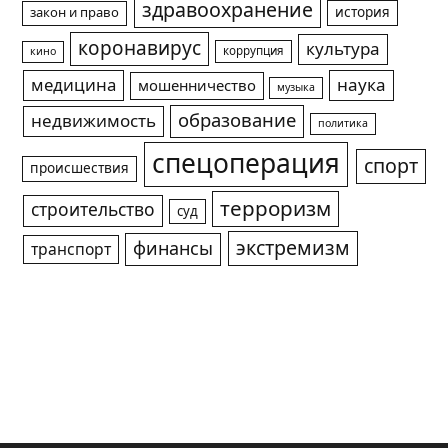
здравоохранение
история
закон и право
коронавирус
культура
коррупция
кино
медицина
наука
мошенничество
музыка
образование
недвижимость
политика
спецоперация
спорт
происшествия
терроризм
строительство
суд
экстремизм
финансы
транспорт