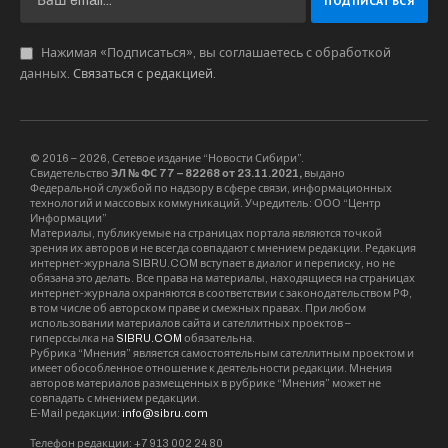
Нажимая «Подписаться», вы соглашаетесь с обработкой
данных.
Связаться с редакцией
.
© 2016 – 2026, Сетевое издание “Новости Сибири”.
Свидетельство
ЭЛ № ФС 77 – 82268 от 23.11.2021,
выдано
Федеральной службой по надзору в сфере связи, информационных
технологий и массовых коммуникаций. Учредитель: ООО “Центр
Информации”
Материалы, публикуемые на страницах портала являются точкой
зрения их авторов и не всегда совпадают с мнением редакции. Редакция
интернет-журнала SIBRU.COM вступает в диалог и переписку, но не
обязана это делать. Все права на материалы, находящиеся на страницах
интернет-журнала охраняются в соответствии с законодательством РФ,
в том числе об авторском праве и смежных правах. При любом
использовании материалов сайта и сателлитных проектов –
гиперссылка на
SIBRU.COM
обязательна.
Рубрика “Мнения” является самостоятельным сателлитным проектом и
имеет обособленное отношение к деятельности редакции. Мнения
авторов материалов размещенных в рубрике “Мнения” может не
совпадать с мнением редакции.
E-Mail редакции:
info@sibru.com
Телефон редакции: +7 913 002 24 80