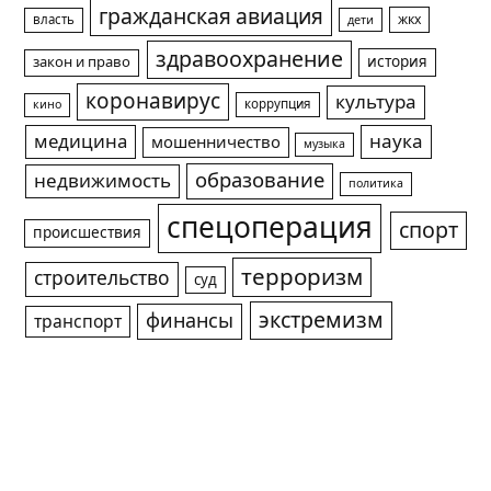
гражданская авиация
жкх
власть
дети
здравоохранение
история
закон и право
коронавирус
культура
коррупция
кино
медицина
наука
мошенничество
музыка
образование
недвижимость
политика
спецоперация
спорт
происшествия
терроризм
строительство
суд
экстремизм
финансы
транспорт