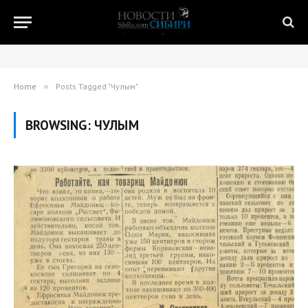
Home
»
Posts Tagged "Чулым"
BROWSING:
ЧУЛЫМ