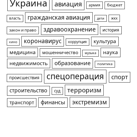
Украина
авиация
армия
бюджет
гражданская авиация
жкх
власть
дети
здравоохранение
история
закон и право
коронавирус
культура
коррупция
кино
медицина
наука
мошенничество
музыка
образование
недвижимость
политика
спецоперация
спорт
происшествия
терроризм
строительство
суд
экстремизм
финансы
транспорт