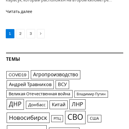
Карасук, который расположен на втором километре…
Читать далее
Next
1
2
3
ТЕМЫ
Агропроизводство
COVID19
Андрей Травников
ВСУ
Великая Отечественная война
Владимир Путин
ДНР
ЛНР
Китай
Донбасс
СВО
Новосибирск
США
РПЦ