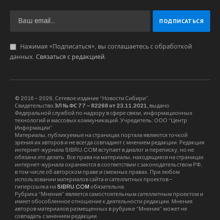
Нажимая «Подписаться», вы соглашаетесь с обработкой
данных.
Связаться с редакцией
.
© 2016 – 2026, Сетевое издание “Новости Сибири”.
Свидетельство
ЭЛ № ФС 77 – 82268 от 23.11.2021,
выдано
Федеральной службой по надзору в сфере связи, информационных
технологий и массовых коммуникаций. Учредитель: ООО “Центр
Информации”
Материалы, публикуемые на страницах портала являются точкой
зрения их авторов и не всегда совпадают с мнением редакции. Редакция
интернет-журнала SIBRU.COM вступает в диалог и переписку, но не
обязана это делать. Все права на материалы, находящиеся на страницах
интернет-журнала охраняются в соответствии с законодательством РФ,
в том числе об авторском праве и смежных правах. При любом
использовании материалов сайта и сателлитных проектов –
гиперссылка на
SIBRU.COM
обязательна.
Рубрика “Мнения” является самостоятельным сателлитным проектом и
имеет обособленное отношение к деятельности редакции. Мнения
авторов материалов размещенных в рубрике “Мнения” может не
совпадать с мнением редакции.