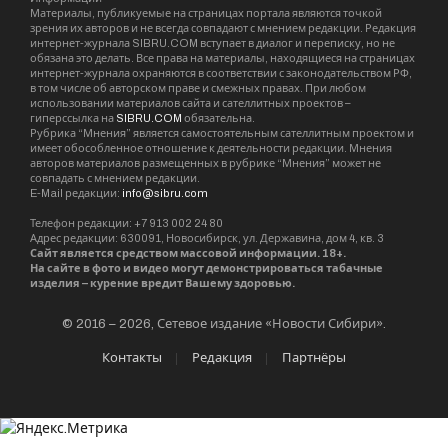
Материалы, публикуемые на страницах портала являются точкой
зрения их авторов и не всегда совпадают с мнением редакции. Редакция
интернет-журнала SIBRU.COM вступает в диалог и переписку, но не
обязана это делать. Все права на материалы, находящиеся на страницах
интернет-журнала охраняются в соответствии с законодательством РФ,
в том числе об авторском праве и смежных правах. При любом
использовании материалов сайта и сателлитных проектов –
гиперссылка на
SIBRU.COM
обязательна.
Рубрика “Мнения” является самостоятельным сателлитным проектом и
имеет обособленное отношение к деятельности редакции. Мнения
авторов материалов размещенных в рубрике “Мнения” может не
совпадать с мнением редакции.
E-Mail редакции:
info@sibru.com
Телефон редакции: +7 913 002 24 80
Адрес редакции: 630091, Новосибирск, ул. Державина, дом 4, кв. 3
Сайт является средством массовой информации. 18+.
На сайте в фото и видео могут демонстрироваться табачные
изделия – курение вредит Вашему здоровью.
© 2016 – 2026, Сетевое издание «Новости Сибири».
Контакты
Редакция
Партнёры