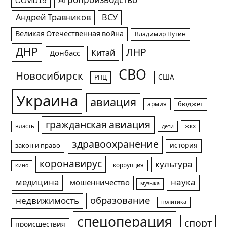
Агропроизводство
COVID19
Андрей Травников
ВСУ
Великая Отечественная война
Владимир Путин
ДНР
ЛНР
Китай
Донбасс
СВО
Новосибирск
США
РПЦ
Украина
авиация
армия
бюджет
гражданская авиация
жкх
власть
дети
здравоохранение
история
закон и право
коронавирус
культура
коррупция
кино
медицина
наука
мошенничество
музыка
образование
недвижимость
политика
спецоперация
спорт
происшествия