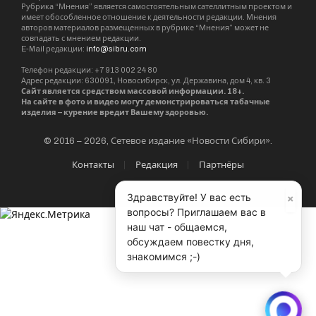
Рубрика “Мнения” является самостоятельным сателлитным проектом и
имеет обособленное отношение к деятельности редакции. Мнения
авторов материалов размещенных в рубрике “Мнения” может не
совпадать с мнением редакции.
E-Mail редакции:
info@sibru.com
Телефон редакции: +7 913 002 24 80
Адрес редакции: 630091, Новосибирск, ул. Державина, дом 4, кв. 3
Сайт является средством массовой информации. 18+.
На сайте в фото и видео могут демонстрироваться табачные
изделия – курение вредит Вашему здоровью.
© 2016 – 2026, Сетевое издание «Новости Сибири».
Контакты
Редакция
Партнёры
×
Здравствуйте! У вас есть
вопросы? Приглашаем вас в
наш чат - общаемся,
обсуждаем повестку дня,
знакомимся ;-)