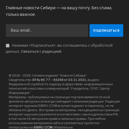
Главные новости Сибири — на вашу почту. Без спама,
только важное.
Нажимая «Подписаться», вы соглашаетесь с обработкой
данных.
Связаться с редакцией
.
© 2016 – 2026, Сетевое издание “Новости Сибири”.
Свидетельство
ЭЛ № ФС 77 – 82268 от 23.11.2021,
выдано
Федеральной службой по надзору в сфере связи, информационных
технологий и массовых коммуникаций. Учредитель: ООО “Центр
Информации”
Материалы, публикуемые на страницах портала являются точкой
зрения их авторов и не всегда совпадают с мнением редакции. Редакция
интернет-журнала SIBRU.COM вступает в диалог и переписку, но не
обязана это делать. Все права на материалы, находящиеся на страницах
интернет-журнала охраняются в соответствии с законодательством РФ,
в том числе об авторском праве и смежных правах. При любом
использовании материалов сайта и сателлитных проектов –
гиперссылка на
SIBRU.COM
обязательна.