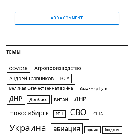
ADD A COMMENT
ТЕМЫ
Агропроизводство
COVID19
Андрей Травников
ВСУ
Великая Отечественная война
Владимир Путин
ДНР
ЛНР
Китай
Донбасс
СВО
Новосибирск
США
РПЦ
Украина
авиация
армия
бюджет