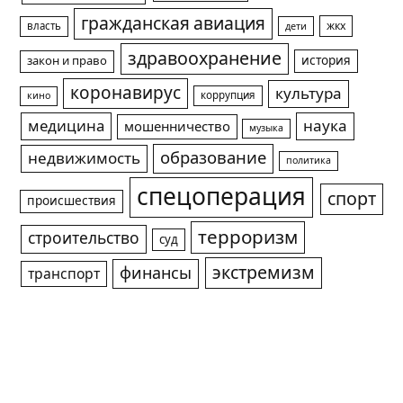
гражданская авиация
жкх
власть
дети
здравоохранение
история
закон и право
коронавирус
культура
коррупция
кино
медицина
наука
мошенничество
музыка
образование
недвижимость
политика
спецоперация
спорт
происшествия
терроризм
строительство
суд
экстремизм
финансы
транспорт