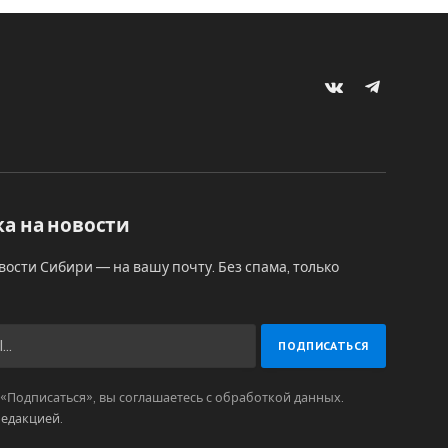
VKontakte
Telegram
а на новости
вости Сибири — на вашу почту. Без спама, только
Подписаться», вы соглашаетесь с обработкой данных.
редакцией
.