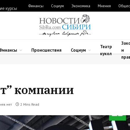
Финансы
Социум
Экономика
Мнения
Общес
ие курсы
Зак
Театр
Финансы
Происшествия
Социум
и
кукол
пра
ет” компании
иев нет
2 Mins Read