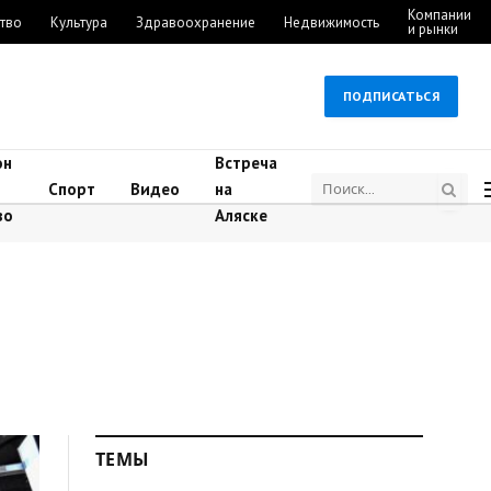
Компании
тво
Культура
Здравоохранение
Недвижимость
и рынки
ПОДПИСАТЬСЯ
он
Встреча
Спорт
Видео
на
во
Аляске
ТЕМЫ