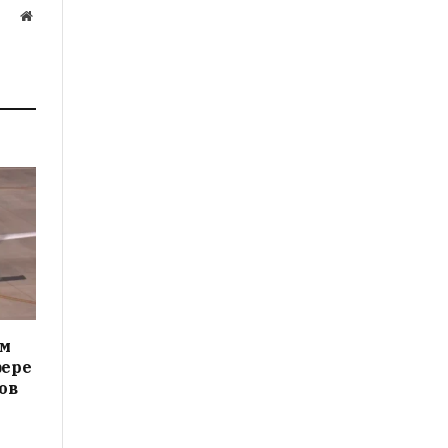
Website
ам
фере
ов