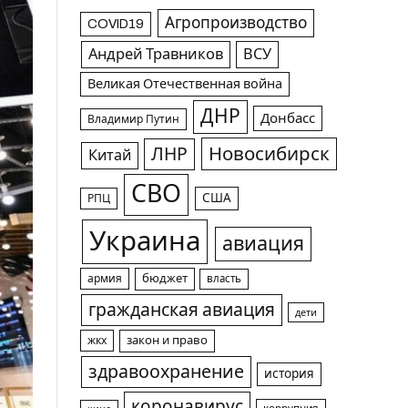
Агропроизводство
COVID19
Андрей Травников
ВСУ
Великая Отечественная война
ДНР
Донбасс
Владимир Путин
Новосибирск
ЛНР
Китай
СВО
США
РПЦ
Украина
авиация
армия
бюджет
власть
гражданская авиация
дети
жкх
закон и право
здравоохранение
история
коронавирус