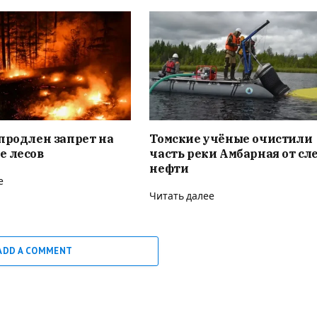
продлен запрет на
Томские учёные очистили
е лесов
часть реки Амбарная от сл
нефти
е
Читать далее
ADD A COMMENT