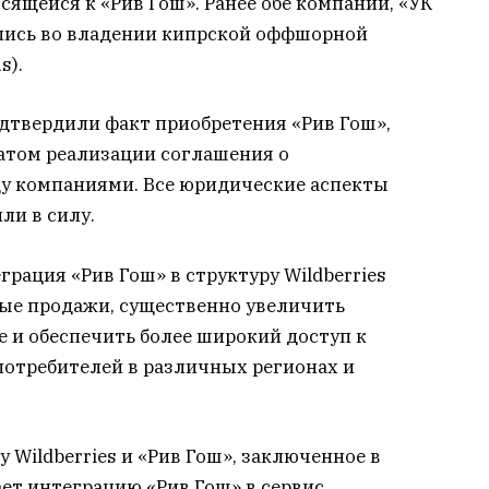
сящейся к «Рив Гош». Ранее обе компании, «УК
лись во владении кипрской оффшорной
s).
подтвердили факт приобретения «Рив Гош»,
татом реализации соглашения о
у компаниями. Все юридические аспекты
ли в силу.
рация «Рив Гош» в структуру Wildberries
ые продажи, существенно увеличить
 и обеспечить более широкий доступ к
потребителей в различных регионах и
 Wildberries и «Рив Гош», заключенное в
ает интеграцию «Рив Гош» в сервис