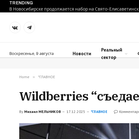
TRENDING
В Новосибирске продолжается набор на Свято-Елисаветинск
VKontakte
Telegram
Реальный
Новости
Воскресенье, 9 августа
сектор
Home
»
*ГЛАВНОЕ
Wildberries “съеда
By
Михаил МЕЛЬНИКОВ
17.12.2025
Комментар
*ГЛАВНОЕ