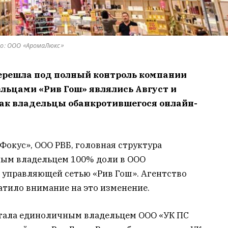
о: ООО «АромаЛюкс»
ерешла под полный контроль компании
ельцами «Рив Гош» являлись Август и
как владельцы обанкротившегося онлайн-
Фокус», ООО РВБ, головная структура
нным владельцем 100% доли в ООО
, управляющей сетью «Рив Гош». Агентство
атило внимание на это изменение.
стала единоличным владельцем ООО «УК ПС