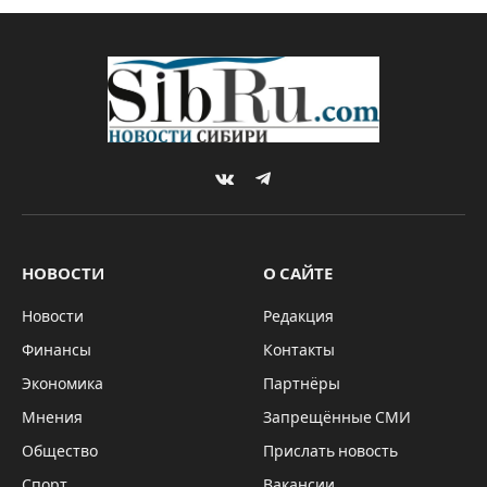
Толмачево потребовал от
“Новосибирскавтодора” 713
млн рублей
By
Sibru.Com
10.12.2025
Updated:
11.12.2025
*ГЛАВНОЕ
Комментариев нет
1 Min Read