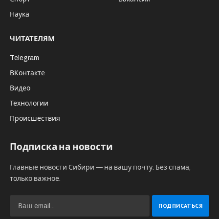
Фото: сервис Яндекс.Карты
Арбитражный суд Московской области
приступил к рассмотрению искового
заявления от Федерального казенного
учреждения “Ространсмодернизация”,
выступающего заказчиком реконструкции
аэропорта Толмачево. Сумма исковых
требований к подрядчику, компании
“Новосибирскавтодор”, составляет 713
миллионов рублей.
Согласно судебным документам, суд
удовлетворил ходатайство истца о принятии
дела к производству. В качестве третьего лица
к участию в процессе привлечено