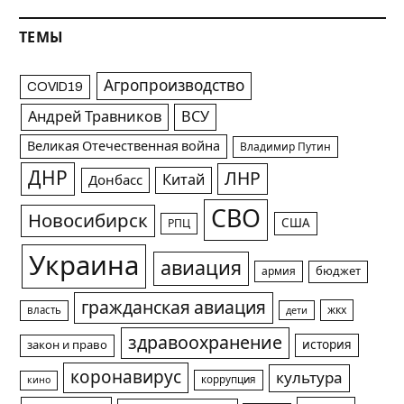
ТЕМЫ
Агропроизводство
COVID19
Андрей Травников
ВСУ
Великая Отечественная война
Владимир Путин
ДНР
ЛНР
Китай
Донбасс
СВО
Новосибирск
США
РПЦ
Украина
авиация
армия
бюджет
гражданская авиация
жкх
власть
дети
здравоохранение
история
закон и право
коронавирус
культура
коррупция
кино