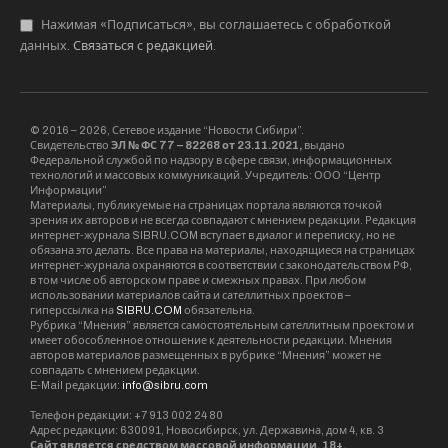
Межрегиональное контрольно-ревизионное
управление Федерального казначейства.
Предварительное заседание назначено на 20
января. Суд рекомендовал сторонам
рассмотреть возможность досудебного
урегулирования спора путем проведения
примирительных процедур.
“Исковое заявление Федерального казенного
учреждения “Дирекция государственного
заказчика по реализации комплексных
проектов развития транспортной
инфраструктуры” <…> принять к производству
Арбитражного суда Московской области”, –
говорится в определении суда.