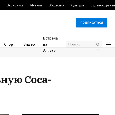
м
Экономика
Мнения
Общество
Культура
Здравоохранен
ПОДПИСАТЬСЯ
Встреча
Спорт
Видео
на
Аляске
ьную Coca-