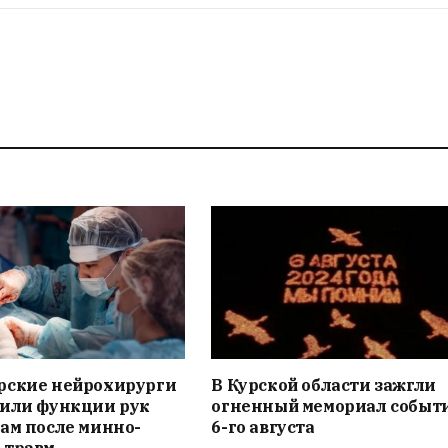
рские нейрохирурги
В Курской области зажгли
вили функции рук
огненный мемориал событ
ам после минно-
6-го августа
 травм