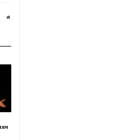
Website
иям