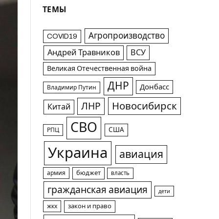
ТЕМЫ
Агропроизводство
COVID19
Андрей Травников
ВСУ
Великая Отечественная война
ДНР
Донбасс
Владимир Путин
Новосибирск
ЛНР
Китай
СВО
США
РПЦ
Украина
авиация
армия
бюджет
власть
гражданская авиация
дети
жкх
закон и право