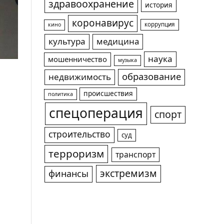
здравоохранение
история
коронавирус
коррупция
кино
культура
медицина
наука
мошенничество
музыка
образование
недвижимость
происшествия
политика
спецоперация
спорт
строительство
суд
терроризм
транспорт
экстремизм
финансы