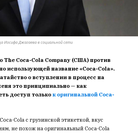
а Иосифа Джагаева в социальной сети
о The Coca-Cola Company (США) против
о использующей название «Coca-Cola».
тайство о вступлении в процесс на
меня это принципиально — как
еть доступ только
к оригинальной Coca-
Coca-Cola с грузинской этикеткой, вкус
ям, не похож на оригинальный Coca-Cola