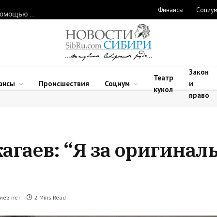
Финансы
Социу
Нарушителей природоохранного законодательства ловят с помощью дронов в Новосибирской области
Закон
Театр
ансы
Происшествия
Социум
и
кукол
право
гаев: “Я за оригинал
иев нет
2 Mins Read