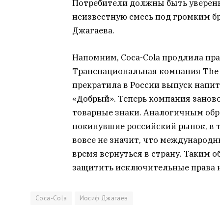
Потребители должны быть уверены
неизвестную смесь под громким б
Джагаева.
Напомним, Coca-Cola продлила пра
Транснациональная компания The 
прекратила в России выпуск напитк
«Добрый». Теперь компания занов
товарные знаки. Аналогичным обр
покинувшие российский рынок, в том
вовсе не значит, что международ
время вернуться в страну. Таким 
защитить исключительные права н
Coca-Cola
Иосиф Джагаев