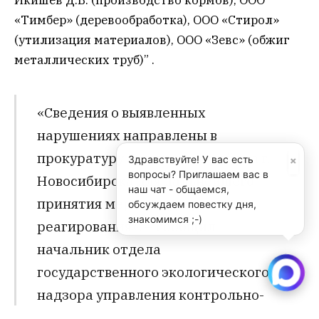
«Тимбер» (деревообработка), ООО «Стирол»
(утилизация материалов), ООО «Зевс» (обжиг
металлических труб)” .
«Сведения о выявленных
нарушениях направлены в
прокуратуру Ленинского района г.
×
Здравствуйте! У вас есть
вопросы? Приглашаем вас в
Новосибирска для дальнейшего
наш чат - общаемся,
принятия мер прокурорского
обсуждаем повестку дня,
знакомимся ;-)
реагирования», – сообщил
начальник отдела
государственного экологического
надзора управления контрольно-
надзорной деятельностью