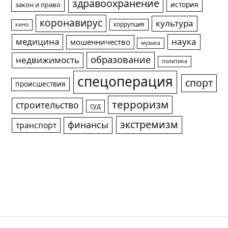
здравоохранение
история
закон и право
коронавирус
культура
коррупция
кино
медицина
наука
мошенничество
музыка
образование
недвижимость
политика
спецоперация
спорт
происшествия
терроризм
строительство
суд
экстремизм
финансы
транспорт