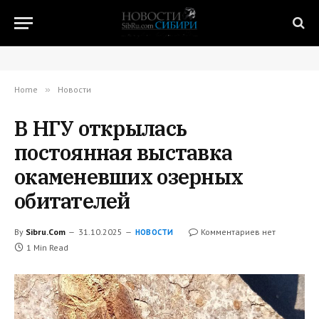
Home
»
Новости
В НГУ открылась
постоянная выставка
окаменевших озерных
обитателей
By
Sibru.Com
31.10.2025
Комментариев нет
НОВОСТИ
1 Min Read