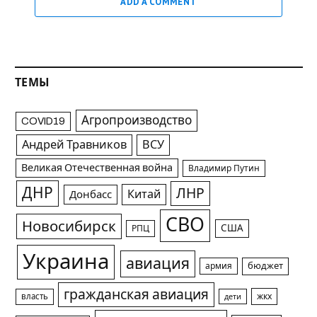
ADD A COMMENT
ТЕМЫ
Агропроизводство
COVID19
Андрей Травников
ВСУ
Великая Отечественная война
Владимир Путин
ДНР
ЛНР
Китай
Донбасс
СВО
Новосибирск
США
РПЦ
Украина
авиация
армия
бюджет
гражданская авиация
жкх
власть
дети