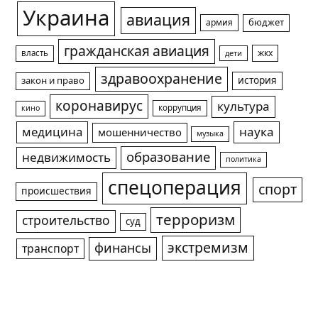
Украина
авиация
армия
бюджет
гражданская авиация
жкх
власть
дети
здравоохранение
история
закон и право
коронавирус
культура
коррупция
кино
медицина
наука
мошенничество
музыка
образование
недвижимость
политика
спецоперация
спорт
происшествия
терроризм
строительство
суд
экстремизм
финансы
транспорт