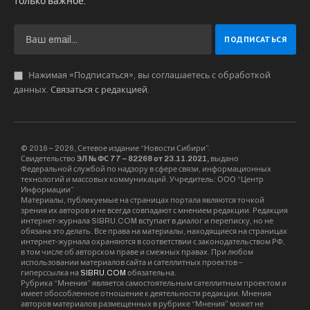
только важное.
Нажимая «Подписаться», вы соглашаетесь с обработкой
данных.
Связаться с редакцией
.
© 2016 – 2026, Сетевое издание “Новости Сибири”.
Свидетельство
ЭЛ № ФС 77 – 82268 от 23.11.2021,
выдано
Федеральной службой по надзору в сфере связи, информационных
технологий и массовых коммуникаций. Учредитель: ООО “Центр
Информации”
Материалы, публикуемые на страницах портала являются точкой
зрения их авторов и не всегда совпадают с мнением редакции. Редакция
интернет-журнала SIBRU.COM вступает в диалог и переписку, но не
обязана это делать. Все права на материалы, находящиеся на страницах
интернет-журнала охраняются в соответствии с законодательством РФ,
в том числе об авторском праве и смежных правах. При любом
использовании материалов сайта и сателлитных проектов –
гиперссылка на
SIBRU.COM
обязательна.
Рубрика “Мнения” является самостоятельным сателлитным проектом и
имеет обособленное отношение к деятельности редакции. Мнения
авторов материалов размещенных в рубрике “Мнения” может не