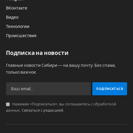
,минкульт НСО
Спустя 80 лет после разгрома
милитаристской Японии в историческом
парке «Россия – Моя история» состоялось
открытие мультимедийной выставки
«Дальневосточный финал. От войны к
миру». Среди экспонатов -рассекреченные
документы и артефакты.
Спустя 80 лет после разгрома милитаристской
Японии, в историческом парке «Россия – Моя
история» состоялось открытие
мультимедийной выставки «Дальневосточный
финал. От войны к миру».
На выставке представлены новые, в том числе