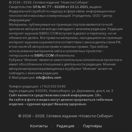
рассекреченные документы и редкие
фотографии, раскрывающие историю событий
августа – сентября 1945 года. Среди архивных
материалов – документы о битве за
Маньчжурию, разгроме японской Квантунской
армии, истории Забайкальского и
Дальневосточного фронтов, телеграммы
Вячеслава Молотова, тексты соглашения по
вопросам Дальнего Востока, акты о
капитуляции Японии.
Также на выставке – уникальные подлинные
предметы из музейных фондов исторического
парка. Среди них авторские листы карикатур
“Механика войны” сибирского художника
Григория Ликмана, посвящённые японской