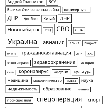
Андрей Травников
ВСУ
Великая Отечественная война
Владимир Путин
ДНР
ЛНР
Китай
Донбасс
СВО
Новосибирск
США
РПЦ
Украина
авиация
армия
бюджет
гражданская авиация
жкх
власть
дети
здравоохранение
история
закон и право
коронавирус
культура
коррупция
кино
медицина
наука
мошенничество
музыка
образование
недвижимость
политика
спецоперация
спорт
происшествия