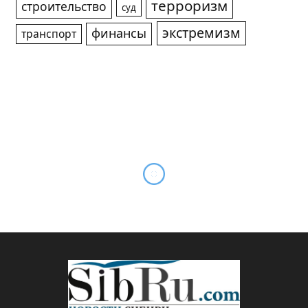
терроризм
строительство
суд
экстремизм
финансы
транспорт
Выставка
«Дальневосточный финал.
От войны к миру»:
рассекреченные документы
разрома Японии и