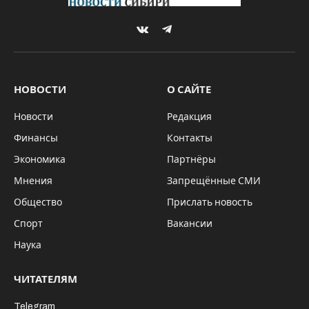
Маньчжурского похода
By
Sibru.Com
08.10.2025
Updated:
08.10.2025
*ГЛАВНОЕ
Комментариев нет
2 Mins Read
Маньчжурский поход Красной армии стал продолжением Великой
Отечественной войны на Дальнем Востоке/ экспозиция выставки,