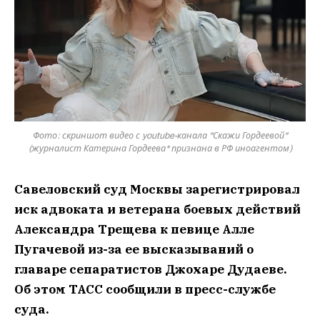
Фото: скриншот видео с youtube-канала "Скажи Гордеевой"
(журналист Катерина Гордеева* признана в РФ иноагентом)
Савеловский суд Москвы зарегистрировал
иск адвоката и ветерана боевых действий
Александра Трещева к певице Алле
Пугачевой из-за ее высказываний о
главаре сепаратистов Джохаре Дудаеве.
Об этом ТАСС сообщили в пресс-службе
суда.