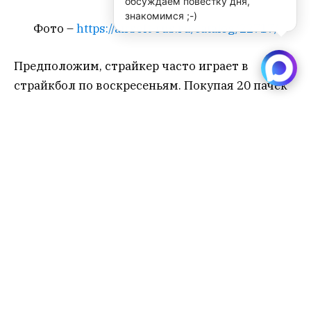
обсуждаем повестку дня,
знакомимся ;-)
Фото –
https://airsoft-rus.ru/catalog/22717/
Предположим, страйкер часто играет в
страйкбол по воскресеньям. Покупая 20 пачек
страйкбольных шаров с весом 0.25 гр. в
розницу по цене 690 р. за пачку, он отдает 13,8
тыс. р. При таких же условиях оптом
страйкболист заплатит 11,9 тыс. р. Получается
экономия почти в 2 тыс. р. А если речь идет не
о 20 пачках, а о 40, выгода увеличивается
вдвое.
#2 – Закупка страйкбольных
товаров на команду