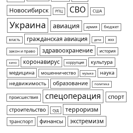
СВО
Новосибирск
США
РПЦ
Украина
авиация
армия
бюджет
гражданская авиация
жкх
власть
дети
здравоохранение
история
закон и право
коронавирус
культура
коррупция
кино
медицина
наука
мошенничество
музыка
образование
недвижимость
политика
спецоперация
спорт
происшествия
терроризм
строительство
суд
экстремизм
финансы
транспорт