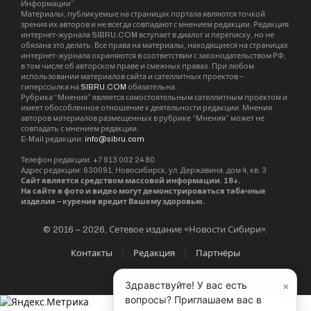
Информации”
Материалы, публикуемые на страницах портала являются точкой
зрения их авторов и не всегда совпадают с мнением редакции. Редакция
интернет-журнала SIBRU.COM вступает в диалог и переписку, но не
обязана это делать. Все права на материалы, находящиеся на страницах
интернет-журнала охраняются в соответствии с законодательством РФ,
в том числе об авторском праве и смежных правах. При любом
использовании материалов сайта и сателлитных проектов –
гиперссылка на
SIBRU.COM
обязательна.
Рубрика “Мнения” является самостоятельным сателлитным проектом и
имеет обособленное отношение к деятельности редакции. Мнения
авторов материалов размещенных в рубрике “Мнения” может не
совпадать с мнением редакции.
E-Mail редакции:
info@sibru.com
Телефон редакции: +7 913 002 24 80
Адрес редакции: 630091, Новосибирск, ул. Державина, дом 4, кв. 3
Сайт является средством массовой информации. 18+.
На сайте в фото и видео могут демонстрироваться табачные
изделия – курение вредит Вашему здоровью.
© 2016 – 2026, Сетевое издание «Новости Сибири».
Контакты
Редакция
Партнёры
×
Здравствуйте! У вас есть
вопросы? Приглашаем вас в