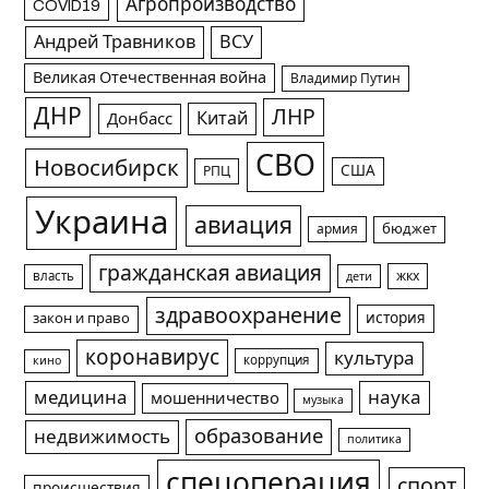
Агропроизводство
COVID19
Андрей Травников
ВСУ
Великая Отечественная война
Владимир Путин
ДНР
ЛНР
Китай
Донбасс
СВО
Новосибирск
США
РПЦ
Украина
авиация
армия
бюджет
гражданская авиация
жкх
власть
дети
здравоохранение
история
закон и право
коронавирус
культура
коррупция
кино
медицина
наука
мошенничество
музыка
образование
недвижимость
политика
спецоперация
спорт
происшествия