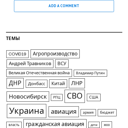
ADD A COMMENT
ТЕМЫ
Агропроизводство
COVID19
Андрей Травников
ВСУ
Великая Отечественная война
Владимир Путин
ДНР
ЛНР
Китай
Донбасс
СВО
Новосибирск
США
РПЦ
Украина
авиация
армия
бюджет
гражданская авиация
жкх
власть
дети