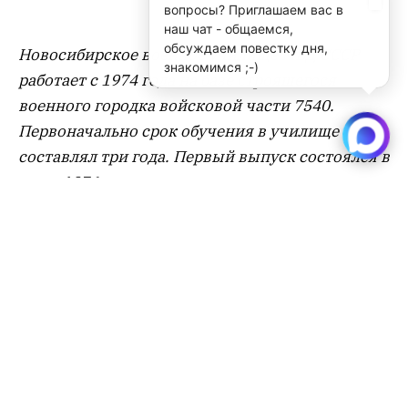
вопросы? Приглашаем вас в
наш чат - общаемся,
обсуждаем повестку дня,
Новосибирское военное училище МВД СССР
знакомимся ;-)
работает с 1974 года на базе строящегося
военного городка войсковой части 7540.
Первоначально срок обучения в училище
составлял три года. Первый выпуск состоялся в
июле 1976 года.