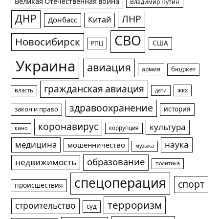
Великая Отечественная война
Владимир Путин
ДНР
ЛНР
Китай
Донбасс
СВО
Новосибирск
США
РПЦ
Украина
авиация
армия
бюджет
гражданская авиация
жкх
власть
дети
здравоохранение
история
закон и право
коронавирус
культура
коррупция
кино
медицина
наука
мошенничество
музыка
образование
недвижимость
политика
спецоперация
спорт
происшествия
терроризм
строительство
суд