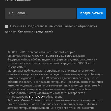
Нажимая «Подписаться», вы соглашаетесь с обработкой
данных.
Связаться с редакцией
.
© 2016 – 2026, Сетевое издание “Новости Сибири”.
Свидетельство
ЭЛ № ФС 77 – 82268 от 23.11.2021,
выдано
Федеральной службой по надзору в сфере связи, информационных
технологий и массовых коммуникаций. Учредитель: ООО “Центр
Информации”
Материалы, публикуемые на страницах портала являются точкой
зрения их авторов и не всегда совпадают с мнением редакции. Редакция
интернет-журнала SIBRU.COM вступает в диалог и переписку, но не
обязана это делать. Все права на материалы, находящиеся на страницах
интернет-журнала охраняются в соответствии с законодательством РФ,
в том числе об авторском праве и смежных правах. При любом
использовании материалов сайта и сателлитных проектов –
гиперссылка на
SIBRU.COM
обязательна.
Рубрика “Мнения” является самостоятельным сателлитным проектом и
имеет обособленное отношение к деятельности редакции. Мнения
авторов материалов размещенных в рубрике “Мнения” может не