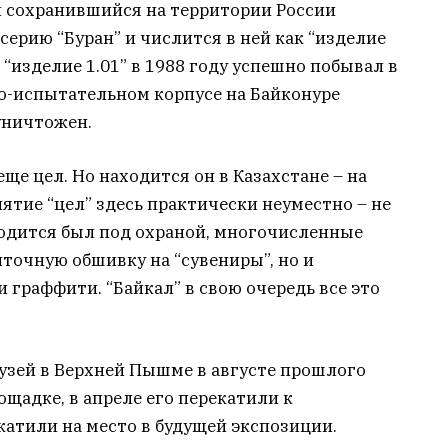
й сохранившийся на территории России
серию “Буран” и числится в ней как “изделие
 “изделие 1.01” в 1988 году успешно побывал в
но-испытательном корпусе на Байконуре
уничтожен.
еще цел. Но находится он в Казахстане – на
ятие “цел” здесь практически неуместно – не
аходится был под охраной, многочисленные
иточную обшивку на “сувениры”, но и
граффити. “Байкал” в свою очередь все это
 музей в Верхней Пышме в августе прошлого
ощадке, в апреле его перекатили к
катили на место в будущей экспозиции.