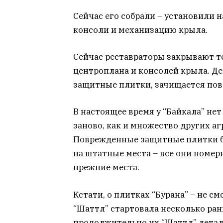
Сейчас его собрали – установили 
консоли и механизацию крыла.
Сейчас реставраторы закрывают т
центроплана и консолей крыла. Д
защитные плитки, зачищается пове
В настоящее время у “Байкала” не
заново, как и множество других а
Поврежденные защитные плитки бу
на штатные места – все они номер
прежние места.
Кстати, о плитках “Бурана” – не с
“Шаттл” стартовала несколько ран
продолжительно их “Шаттл” летал 