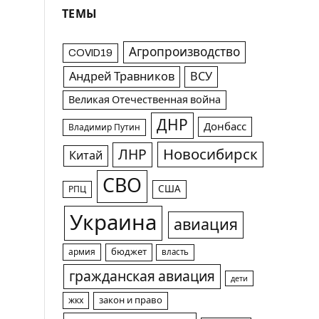
ТЕМЫ
Агропроизводство
COVID19
Андрей Травников
ВСУ
Великая Отечественная война
ДНР
Донбасс
Владимир Путин
Новосибирск
ЛНР
Китай
СВО
США
РПЦ
Украина
авиация
армия
бюджет
власть
гражданская авиация
дети
жкх
закон и право