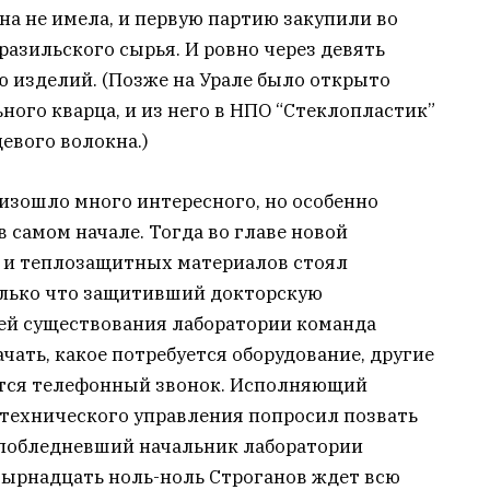
на не имела, и первую партию закупили во
разильского сырья. И ровно через девять
 изделий. (Позже на Урале было открыто
го кварца, и из него в НПО “Стеклопластик”
евого волокна.)
изошло много интересного, но особенно
 самом начале. Тогда во главе новой
 и теплозащитных материалов стоял
олько что защитивший докторскую
ней существования лаборатории команда
начать, какое потребуется оборудование, другие
ется телефонный звонок. Исполняющий
 технического управления попросил позвать
д побледневший начальник лаборатории
етырнадцать ноль-ноль Строганов ждет всю