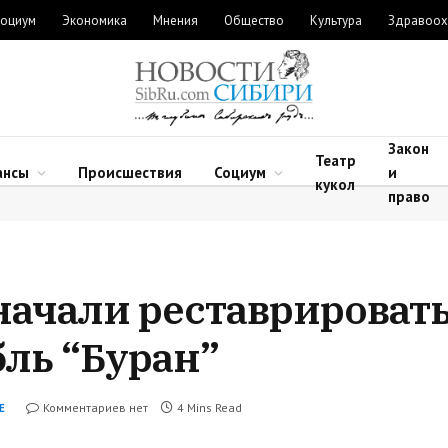
оциум
Экономика
Мнения
Общество
Культура
Здравоох
Закон
Театр
ансы
Происшествия
Социум
и
кукол
право
ачали реставрироват
ль “Буран”
Комментариев нет
4 Mins Read
Е