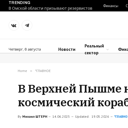
TRENDING
Финансы
С
В Омской области призывают резервистов
VKontakte
Telegram
Реальный
Новости
Фин
Четверг, 6 августа
сектор
Home
»
*ГЛАВНОЕ
В Верхней Пышме н
космический кораб
By
Михаил ШТЕРН
14.06.2025
Updated:
19.05.2026
*ГЛАВНО