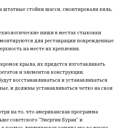
на штатные стойки шасси, смонтировали киль,
ехнологические ниши в местах стыковки
емонтируются для реставрации поврежденные
рхность на месте их крепления.
т кромок крыла, их придется изготавливать
грегатов и элементов конструкции.
дут восстанавливаться и устанавливаться
ные, и должны устанавливаться четко на свои
мотря на то, что американская программа
ьше советского “Энергия Буран” и
в космос, термическая защита его во много