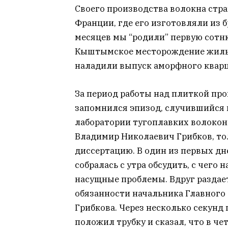
Своего производства волокна стра
Франции, где его изготовляли из б
месяцев мы “родили” первую сотню
Кыштымское месторождение жильно
наладили выпуск аморфного кварц
За период работы над плиткой про
запомнился эпизод, случившийся в
лаборатории тугоплавких волокон
Владимир Николаевич Грибков, т
диссертацию. В один из первых д
собралась с утра обсудить, с чего 
насущные проблемы. Вдруг разда
обязанности начальника Главного
Грибкова. Через несколько секун
положил трубку и сказал, что в ч