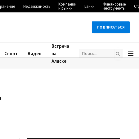
Компании
Финансовые
ранение
Недвижимость
Банки
Ст
и рынки
инструменты
ПОДПИСАТЬСЯ
Встреча
Спорт
Видео
на
Аляске
ь