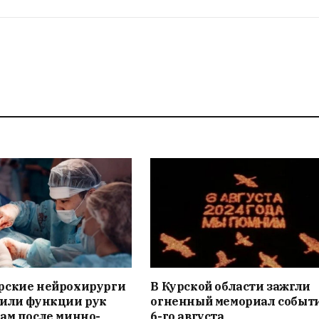
рские нейрохирурги
В Курской области зажгли
вили функции рук
огненный мемориал событ
ам после минно-
6-го августа