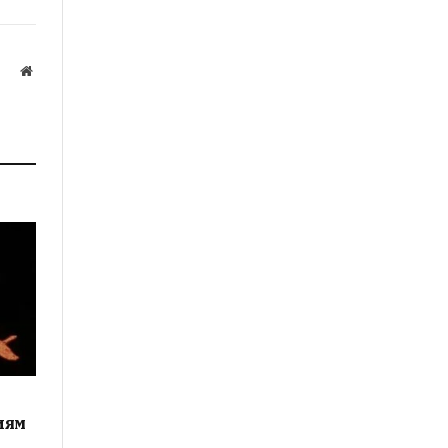
Website
иям