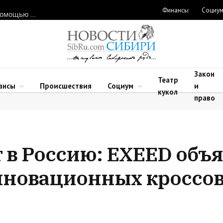
Финансы
Социу
Нарушителей природоохранного законодательства ловят с помощью дронов в Новосибирской области
Закон
Театр
ансы
Происшествия
Социум
и
кукол
право
 в Россию: EXEED объя
нновационных кроссо