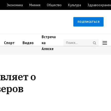
м
Экономика
Мнения
Общество
Культура
Здравоохранен
ПОДПИСАТЬСЯ
Встреча
Спорт
Видео
на
Аляске
вляет о
веров