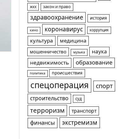
жкх
закон и право
здравоохранение
история
коронавирус
коррупция
кино
культура
медицина
наука
мошенничество
музыка
образование
недвижимость
происшествия
политика
спецоперация
спорт
строительство
суд
терроризм
транспорт
экстремизм
финансы