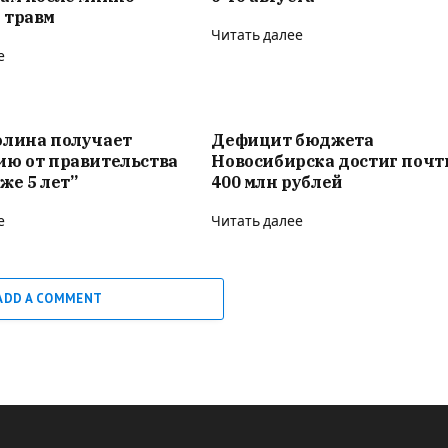
 травм
Читать далее
е
олина получает
Дефицит бюджета
ию от правительства
Новосибирска достиг почт
же 5 лет”
400 млн рублей
е
Читать далее
ADD A COMMENT