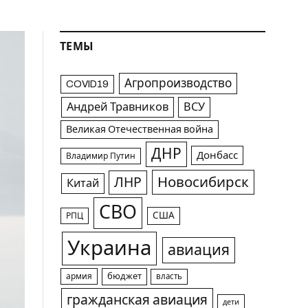
ТЕМЫ
Агропроизводство
COVID19
Андрей Травников
ВСУ
Великая Отечественная война
ДНР
Донбасс
Владимир Путин
Новосибирск
ЛНР
Китай
СВО
США
РПЦ
Украина
авиация
армия
бюджет
власть
гражданская авиация
дети