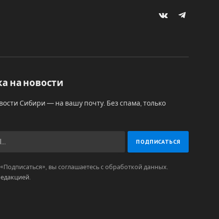
VKontakte
Telegram
а на новости
вости Сибири — на вашу почту. Без спама, только
Подписаться», вы соглашаетесь с обработкой данных.
редакцией
.