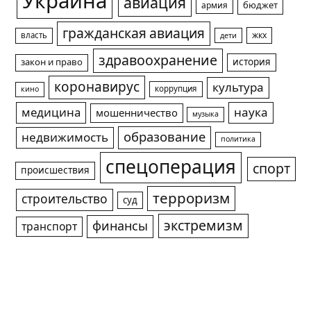
Украина
авиация
армия
бюджет
гражданская авиация
жкх
власть
дети
здравоохранение
история
закон и право
коронавирус
культура
коррупция
кино
медицина
наука
мошенничество
музыка
образование
недвижимость
политика
спецоперация
спорт
происшествия
терроризм
строительство
суд
экстремизм
финансы
транспорт