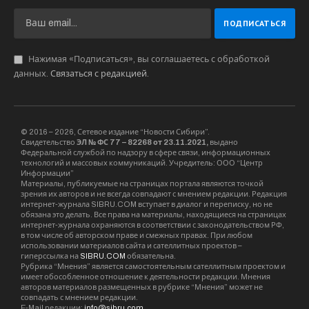
Нажимая «Подписаться», вы соглашаетесь с обработкой
данных.
Связаться с редакцией
.
© 2016 – 2026, Сетевое издание “Новости Сибири”.
Свидетельство
ЭЛ № ФС 77 – 82268 от 23.11.2021,
выдано
Федеральной службой по надзору в сфере связи, информационных
технологий и массовых коммуникаций. Учредитель: ООО “Центр
Информации”
Материалы, публикуемые на страницах портала являются точкой
зрения их авторов и не всегда совпадают с мнением редакции. Редакция
интернет-журнала SIBRU.COM вступает в диалог и переписку, но не
обязана это делать. Все права на материалы, находящиеся на страницах
интернет-журнала охраняются в соответствии с законодательством РФ,
в том числе об авторском праве и смежных правах. При любом
использовании материалов сайта и сателлитных проектов –
гиперссылка на
SIBRU.COM
обязательна.
Рубрика “Мнения” является самостоятельным сателлитным проектом и
имеет обособленное отношение к деятельности редакции. Мнения
авторов материалов размещенных в рубрике “Мнения” может не
совпадать с мнением редакции.
E-Mail редакции:
info@sibru.com