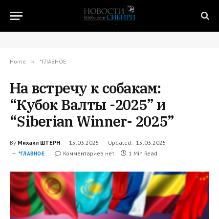
Home
»
*ГЛАВНОЕ
На встречу к собакам:
“Кубок Валты -2025” и
“Siberian Winner- 2025”
By
Михаил ШТЕРН
15.03.2025
Updated:
15.03.2025
Комментариев нет
1 Min Read
*ГЛАВНОЕ