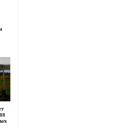
и
ет
88
вых