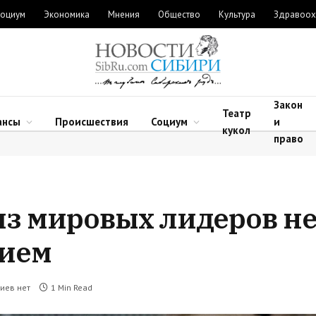
оциум
Экономика
Мнения
Общество
Культура
Здравоох
Закон
Театр
ансы
Происшествия
Социум
и
кукол
право
из мировых лидеров н
тием
иев нет
1 Min Read