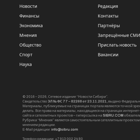
Новости
Редакция
Финансы
Контакты
Экономика
Партнёры
Мнения
Запрещённые СМ
Общество
Прислать новость
Спорт
Вакансии
Наука
© 2016 – 2026, Сетевое издание “Новости Сибири”.
Свидетельство
ЭЛ № ФС 77 – 82268 от 23.11.2021,
выдано Федерально
Материалы, публикуемые на страницах портала являются точкой зрени
делать. Все права на материалы, находящиеся на страницах интернет
сайта и сателлитных проектов – гиперссылка на
SIBRU.COM
обязател
Рубрика “Мнения” является самостоятельным сателлитным проектом 
мнением редакции.
E-Mail редакции:
info@sibru.com
Телефон редакции: +7 913 002 24 80