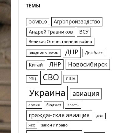
ТЕМЫ
Агропроизводство
COVID19
Андрей Травников
ВСУ
Великая Отечественная война
ДНР
Донбасс
Владимир Путин
Новосибирск
ЛНР
Китай
СВО
США
РПЦ
Украина
авиация
армия
бюджет
власть
гражданская авиация
дети
жкх
закон и право