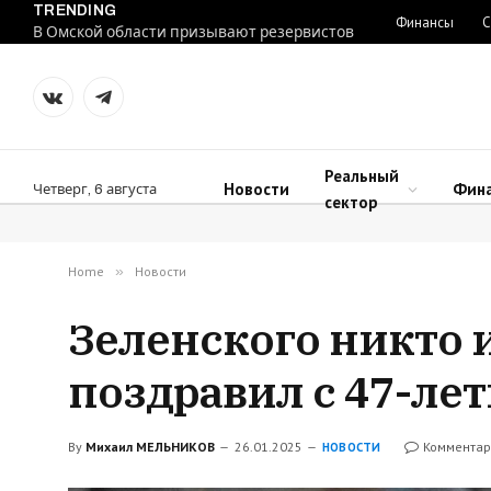
TRENDING
Финансы
С
В Омской области призывают резервистов
VKontakte
Telegram
Реальный
Новости
Фин
Четверг, 6 августа
сектор
Home
»
Новости
Зеленского никто 
поздравил с 47-ле
By
Михаил МЕЛЬНИКОВ
26.01.2025
Комментар
НОВОСТИ