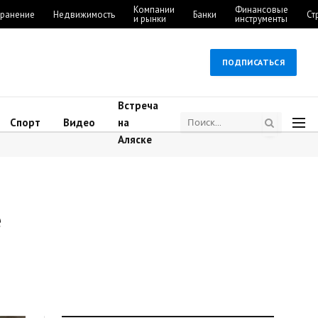
Компании
Финансовые
ранение
Недвижимость
Банки
Ст
и рынки
инструменты
ПОДПИСАТЬСЯ
Встреча
Спорт
Видео
на
Аляске
е