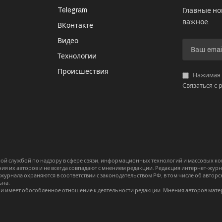
Telegram
Главные но
важное.
ВКонтакте
Видео
И
Технологии
Происшествия
Нажимая «
Связаться с 
й службой по надзору в сфере связи, информационных технологий и массовых 
я их авторов и не всегда совпадают с мнением редакции. Редакция интернет-журна
-журнала охраняются в соответствии с законодательством РФ, в том числе об авт
ьна.
и имеет обособленное отношение к деятельности редакции. Мнения авторов мате