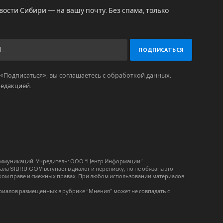
вости Сибири — на вашу почту. Без спама, только
Подписаться», вы соглашаетесь с обработкой данных.
редакцией
.
коммуникаций. Учредитель: ООО “Центр Информации”
ла SIBRU.COM вступает в диалог и переписку, но не обязана это
орском праве и смежных правах. При любом использовании материалов
риалов размещенных в рубрике “Мнения” может не совпадать с