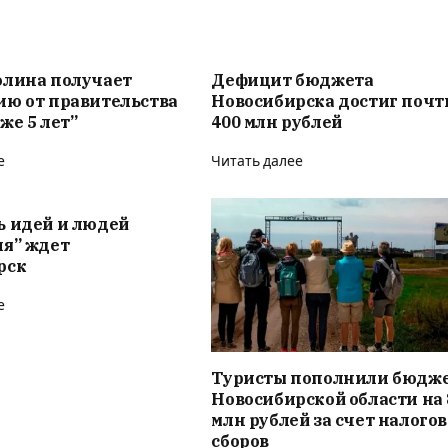
олина получает
Дефицит бюджета
ию от правительства
Новосибирска достиг почт
же 5 лет”
400 млн рублей
е
Читать далее
ь идей и людей
ия” ждет
рск
е
Туристы пополнили бюдж
Новосибирской области на 
млн рублей за счет налого
сборов