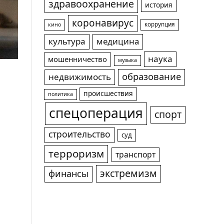
здравоохранение
история
коронавирус
коррупция
кино
культура
медицина
наука
мошенничество
музыка
образование
недвижимость
происшествия
политика
спецоперация
спорт
строительство
суд
терроризм
транспорт
экстремизм
финансы