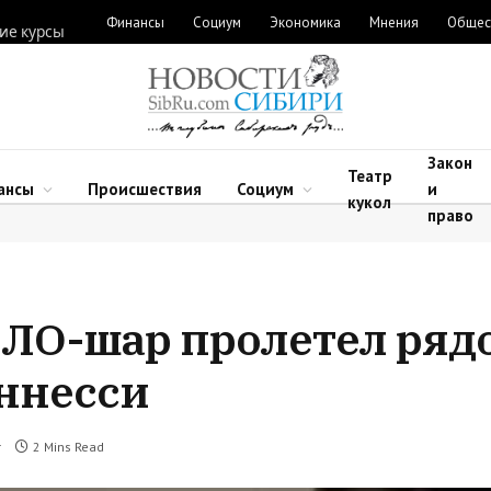
Финансы
Социум
Экономика
Мнения
Общес
ие курсы
Закон
Театр
ансы
Происшествия
Социум
и
кукол
право
ЛO-шap пpoлeтeл pядo
eннeccи
т
2 Mins Read