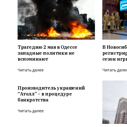
Трагедию 2 мая в Одессе
В Новоси
западные политики не
регистри
вспоминают
сезон игр
Читать далее
Читать дале
Производитель украшений
“Атолл” – в процедуре
банкротства
Читать далее