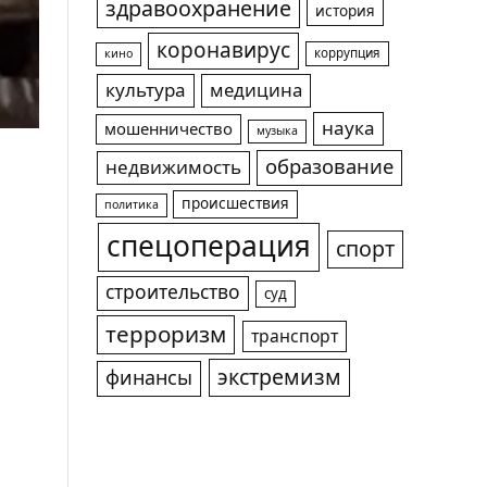
здравоохранение
история
коронавирус
коррупция
кино
культура
медицина
наука
мошенничество
музыка
образование
недвижимость
происшествия
политика
спецоперация
спорт
строительство
суд
терроризм
транспорт
экстремизм
финансы