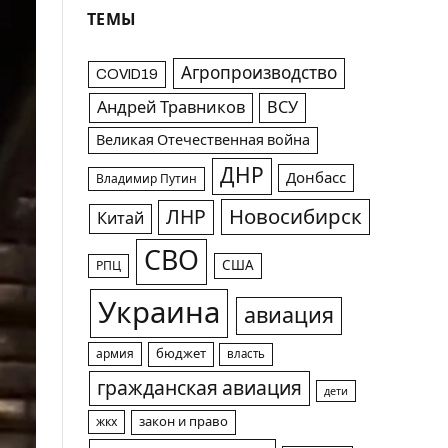
ТЕМЫ
Агропроизводство
COVID19
Андрей Травников
ВСУ
Великая Отечественная война
ДНР
Донбасс
Владимир Путин
Новосибирск
ЛНР
Китай
СВО
США
РПЦ
Украина
авиация
армия
бюджет
власть
гражданская авиация
дети
жкх
закон и право