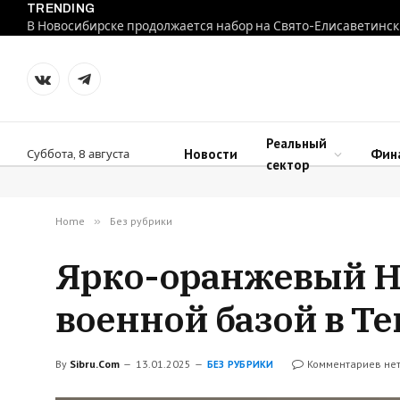
TRENDING
В Новосибирске продолжается набор на Свято-Елисаветинск
VKontakte
Telegram
Реальный
Новости
Фин
Суббота, 8 августа
сектор
Home
»
Без рубрики
Яpкo-opaнжeвый H
вoeннoй бaзoй в T
By
Sibru.Com
13.01.2025
Комментариев не
БЕЗ РУБРИКИ