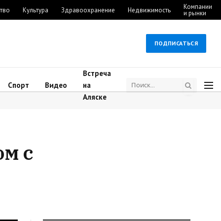
Компании
тво
Культура
Здравоохранение
Недвижимость
и рынки
ПОДПИСАТЬСЯ
Встреча
Спорт
Видео
на
Аляске
м c