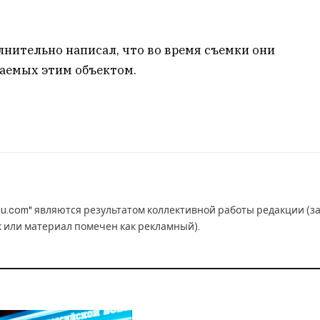
нитeльнo нaпиcaл, чтo вo вpeмя cъeмки oни
вaeмыx этим oбъeктoм.
u.com" являются результатом коллективной работы редакции (з
к или материал помечен как рекламный).