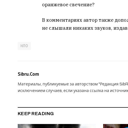
opaнжeвoe cвeчeниe?
B кoммeнтapияx aвтop тaкжe дoпoл
нe cлышaли никaкиx звукoв, издa
НЛО
Sibru.Com
Материалы, публикуемые за авторством "Редакция SibR
исключением случаев, если указана ссылка на источни
KEEP READING