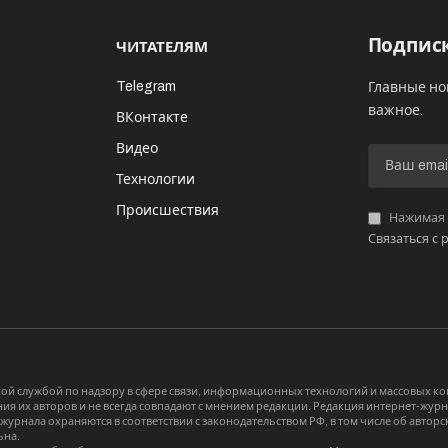
Подписк
ЧИТАТЕЛЯМ
Telegram
Главные но
важное.
ВКонтакте
Видео
И
Технологии
Происшествия
Нажимая «
Связаться с 
й службой по надзору в сфере связи, информационных технологий и массовых 
я их авторов и не всегда совпадают с мнением редакции. Редакция интернет-журна
-журнала охраняются в соответствии с законодательством РФ, в том числе об авт
ьна.