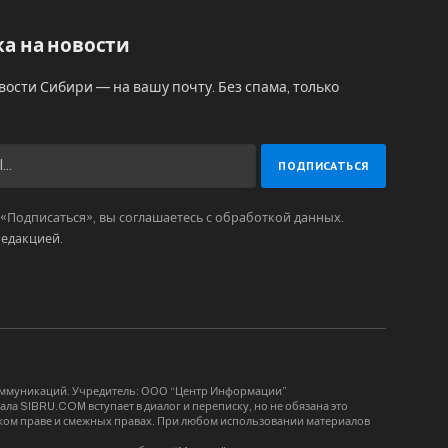
а на новости
вости Сибири — на вашу почту. Без спама, только
Подписаться», вы соглашаетесь с обработкой данных.
редакцией
.
коммуникаций. Учредитель: ООО “Центр Информации”
ла SIBRU.COM вступает в диалог и переписку, но не обязана это
орском праве и смежных правах. При любом использовании материалов