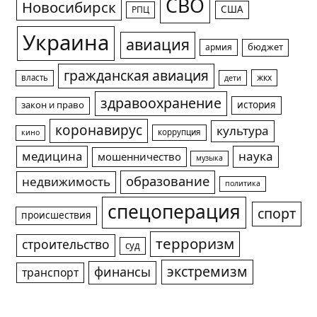
СВО
Новосибирск
США
РПЦ
Украина
авиация
армия
бюджет
гражданская авиация
жкх
власть
дети
здравоохранение
история
закон и право
коронавирус
культура
коррупция
кино
медицина
наука
мошенничество
музыка
образование
недвижимость
политика
спецоперация
спорт
происшествия
терроризм
строительство
суд
экстремизм
финансы
транспорт