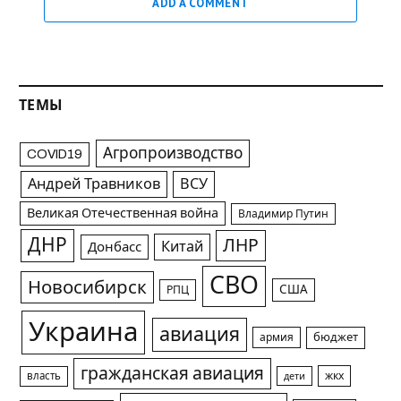
ADD A COMMENT
ТЕМЫ
Агропроизводство
COVID19
Андрей Травников
ВСУ
Великая Отечественная война
Владимир Путин
ДНР
ЛНР
Китай
Донбасс
СВО
Новосибирск
США
РПЦ
Украина
авиация
армия
бюджет
гражданская авиация
жкх
власть
дети