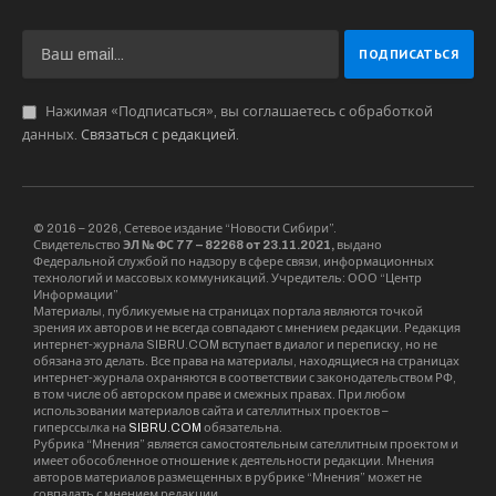
Маму, о личном счастье которой мечтает Вита,
сыграла Катерина Шпица. Идеальная
учительница, идеальная мать и красивая
женщина, и при этом живой человек – такую
задачу пришлось решать актрисе на
съемочной площадке . лучшей подруге Кати
Иван Архипов видел только актрису Анну
Хилькевич.
Мама, как водится, мечтает выйти замуж, но
как обычно напряженная школьная жизнь не
оставляет возможностей для обычного