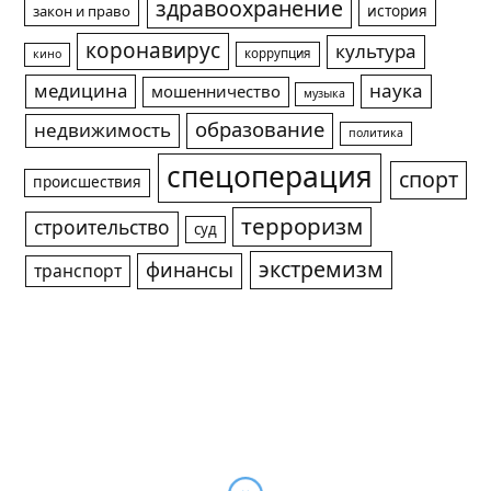
здравоохранение
история
закон и право
коронавирус
культура
коррупция
кино
медицина
наука
мошенничество
музыка
образование
недвижимость
политика
спецоперация
спорт
происшествия
терроризм
строительство
суд
экстремизм
финансы
транспорт