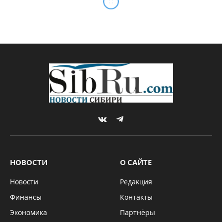
Зрителям представили
комедию с Дмитрием
Нагиевым
By
Sibru.Com
06.12.2024
Комментариев нет
*ГЛАВНОЕ
3 Mins Read