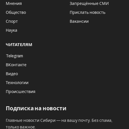
В российский прокат вышла добрая
новогодняя сказка «Папу маме заверни». В
фильме заняты Дмитрий Нагиев, Олег
Тактаров и другие звезды. Оператором
проката стала компания «КарроПрокат».
В основе сюжета – история о том, как дочка
учительницы девочка Вита мечтает сделать
свою маму счастливой.