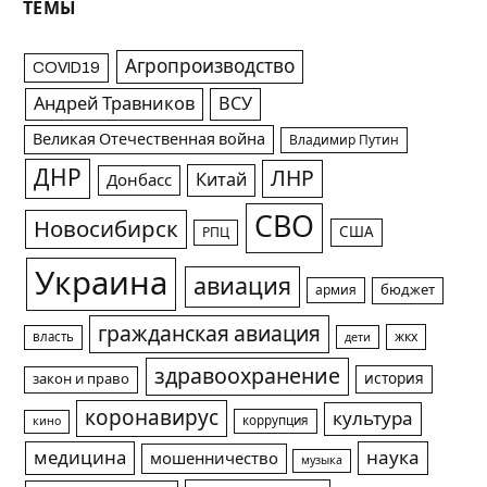
ТЕМЫ
Агропроизводство
COVID19
Андрей Травников
ВСУ
Великая Отечественная война
Владимир Путин
ДНР
ЛНР
Китай
Донбасс
СВО
Новосибирск
США
РПЦ
Украина
авиация
армия
бюджет
гражданская авиация
жкх
власть
дети
здравоохранение
история
закон и право
коронавирус
культура
коррупция
кино
медицина
наука
мошенничество
музыка