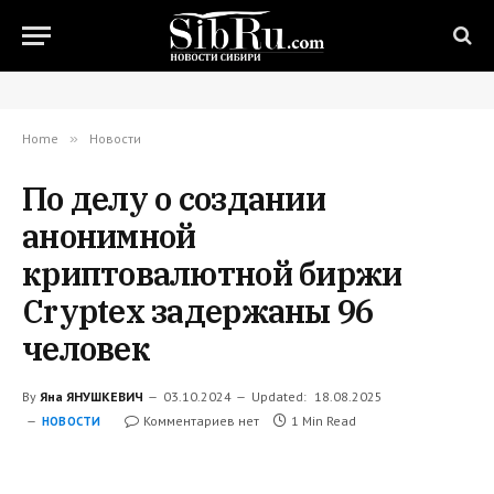
Home
»
Новости
По делу о создании
анонимной
криптовалютной биржи
Cryptex задержаны 96
человек
By
Яна ЯНУШКЕВИЧ
03.10.2024
Updated:
18.08.2025
Комментариев нет
1 Min Read
НОВОСТИ