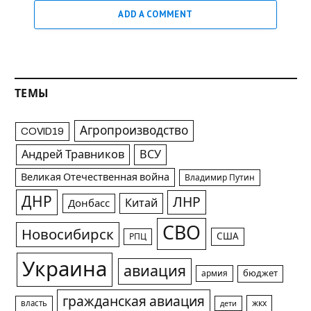
ADD A COMMENT
ТЕМЫ
Агропроизводство
COVID19
Андрей Травников
ВСУ
Великая Отечественная война
Владимир Путин
ДНР
ЛНР
Китай
Донбасс
СВО
Новосибирск
США
РПЦ
Украина
авиация
армия
бюджет
гражданская авиация
жкх
власть
дети