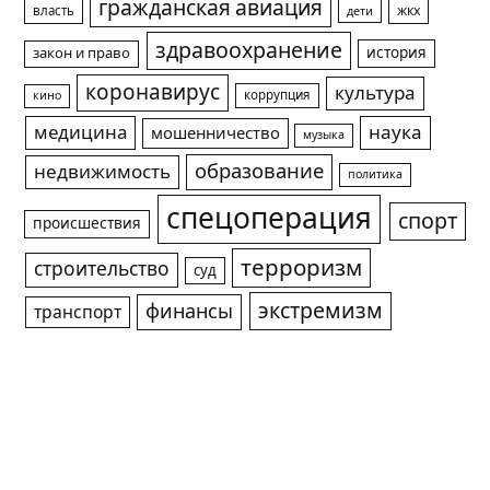
гражданская авиация
жкх
власть
дети
здравоохранение
история
закон и право
коронавирус
культура
коррупция
кино
медицина
наука
мошенничество
музыка
образование
недвижимость
политика
спецоперация
спорт
происшествия
терроризм
строительство
суд
экстремизм
финансы
транспорт