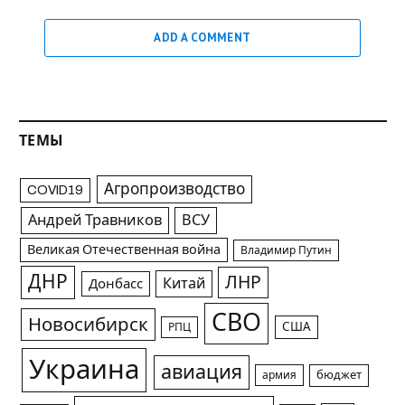
ADD A COMMENT
ТЕМЫ
Агропроизводство
COVID19
Андрей Травников
ВСУ
Великая Отечественная война
Владимир Путин
ДНР
ЛНР
Китай
Донбасс
СВО
Новосибирск
США
РПЦ
Украина
авиация
армия
бюджет