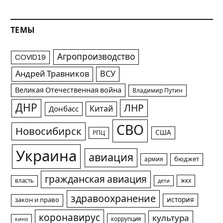
ТЕМЫ
Агропроизводство
COVID19
Андрей Травников
ВСУ
Великая Отечественная война
Владимир Путин
ДНР
ЛНР
Китай
Донбасс
СВО
Новосибирск
США
РПЦ
Украина
авиация
армия
бюджет
гражданская авиация
жкх
власть
дети
здравоохранение
история
закон и право
коронавирус
культура
коррупция
кино