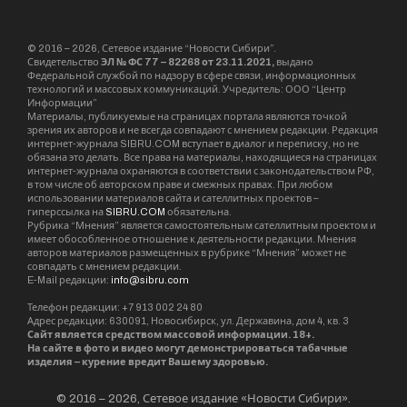
© 2016 – 2026, Сетевое издание “Новости Сибири”.
Свидетельство
ЭЛ № ФС 77 – 82268 от 23.11.2021,
выдано
Федеральной службой по надзору в сфере связи, информационных
технологий и массовых коммуникаций. Учредитель: ООО “Центр
Информации”
Материалы, публикуемые на страницах портала являются точкой
зрения их авторов и не всегда совпадают с мнением редакции. Редакция
интернет-журнала SIBRU.COM вступает в диалог и переписку, но не
обязана это делать. Все права на материалы, находящиеся на страницах
интернет-журнала охраняются в соответствии с законодательством РФ,
в том числе об авторском праве и смежных правах. При любом
использовании материалов сайта и сателлитных проектов –
гиперссылка на
SIBRU.COM
обязательна.
Рубрика “Мнения” является самостоятельным сателлитным проектом и
имеет обособленное отношение к деятельности редакции. Мнения
авторов материалов размещенных в рубрике “Мнения” может не
совпадать с мнением редакции.
E-Mail редакции:
info@sibru.com
Телефон редакции: +7 913 002 24 80
Адрес редакции: 630091, Новосибирск, ул. Державина, дом 4, кв. 3
Сайт является средством массовой информации. 18+.
На сайте в фото и видео могут демонстрироваться табачные
изделия – курение вредит Вашему здоровью.
© 2016 – 2026, Сетевое издание «Новости Сибири».