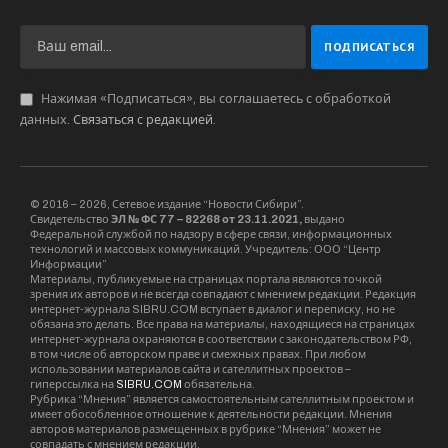
Нажимая «Подписаться», вы соглашаетесь с обработкой
данных.
Связаться с редакцией
.
© 2016 – 2026, Сетевое издание “Новости Сибири”.
Свидетельство
ЭЛ № ФС 77 – 82268 от 23.11.2021,
выдано
Федеральной службой по надзору в сфере связи, информационных
технологий и массовых коммуникаций. Учредитель: ООО “Центр
Информации”
Материалы, публикуемые на страницах портала являются точкой
зрения их авторов и не всегда совпадают с мнением редакции. Редакция
интернет-журнала SIBRU.COM вступает в диалог и переписку, но не
обязана это делать. Все права на материалы, находящиеся на страницах
интернет-журнала охраняются в соответствии с законодательством РФ,
в том числе об авторском праве и смежных правах. При любом
использовании материалов сайта и сателлитных проектов –
гиперссылка на
SIBRU.COM
обязательна.
Рубрика “Мнения” является самостоятельным сателлитным проектом и
имеет обособленное отношение к деятельности редакции. Мнения
авторов материалов размещенных в рубрике “Мнения” может не
совпадать с мнением редакции.