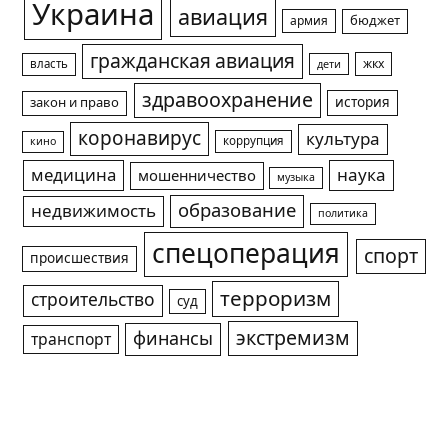
Украина
авиация
армия
бюджет
гражданская авиация
жкх
власть
дети
здравоохранение
история
закон и право
коронавирус
культура
коррупция
кино
медицина
наука
мошенничество
музыка
образование
недвижимость
политика
спецоперация
спорт
происшествия
терроризм
строительство
суд
экстремизм
финансы
транспорт