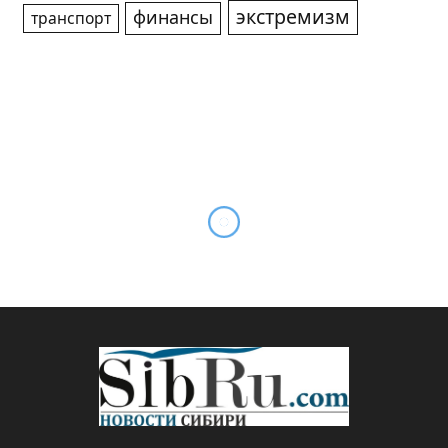
экстремизм
финансы
транспорт
«Лента» купила «Монетку»
By
Sibru.Com
17.10.2023
КОМПАНИИ И РЫНКИ
Комментариев нет
2 Mins Read
Розничная сеть «Лента» приобрела сеть
магазинов у дома «Монетка», сообщили в