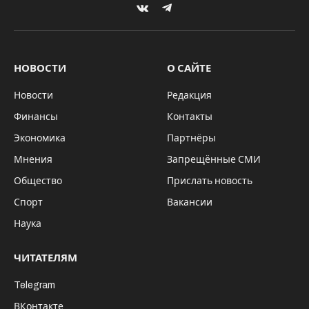
пресс-службе компании. В периметр
сделки, цитирует сообщение ритейлера
«Интерфакс», вошли 2120 магазинов по
всей стране, пять распределительных
центров общей площадью более 116 тыс кв.
м и более 560 автомобилей.
Общая торговая площадь приобретаемых
активов составила 606 тыс кв. м, все они в
аренде. Юридически, уточняет “Интерфакс”,
сделка оформлена как покупка 99,999% долей
в уставном капитале регионального ритейлера
«РМ-Групп».
По словам председателя совета директоров
“Ленты” Алексея Мордашова, сделка “дает нам