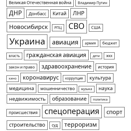
Великая Отечественная война
Владимир Путин
ДНР
ЛНР
Китай
Донбасс
СВО
Новосибирск
США
РПЦ
Украина
авиация
армия
бюджет
гражданская авиация
жкх
власть
дети
здравоохранение
история
закон и право
коронавирус
культура
коррупция
кино
медицина
наука
мошенничество
музыка
образование
недвижимость
политика
спецоперация
спорт
происшествия
терроризм
строительство
суд