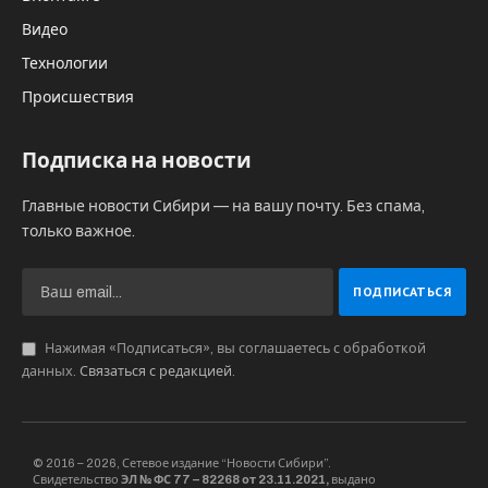
возможность одномоментно получить более
двух тысяч магазинов с наработанной
клиентской базой, квалифицированным
персоналом и узнаваемым брендом. Это
придаст новый импульс развитию группы,
усиливая наши позиции в регионах и
увеличивая рыночную долю на российском
рынке продуктовой розницы”.
Сумма сделки не раскрывается, летом этого
года Михаил Бурмистров, гендиректор
«Infoline-аналитики» полагал что «Лента»
может купить «Монетку» за 60–70 млрд руб.
или за 100 млрд руб.
Сеть «Монетка» развивала екатеринбургская