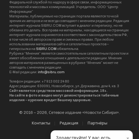
ООО «РМ Консалт». Первые магазины
открылись в Екатеринбурге и на Урале, в 2007
году магазин «Монетка» открылся в Москве. В
Сибири сеть работает с 2011 года. Сейчас
магазины «Монетка» работают в более чем 470
городах России, в том числе – на Урале и в
Западной Сибири.
Розничную сеть «Монетка» основали в
Екатеринбурге в 2001 г. Ее владельцем являлся
Роман Заболотнов. Ранее бизнесмену
принадлежала еще одна сеть продуктовых
магазинов – «Райт». Он продал ее X5 Group в
2020 г. Сеть гипермаркетов «Лента»
принадлежит компании «Севергрупп» Алексея
Мордашова.
×
Здравствуйте! У вас есть