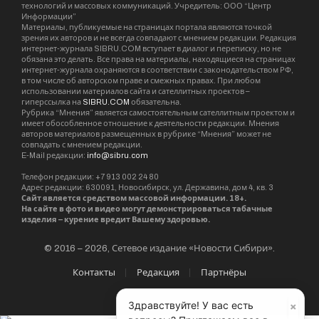
технологий и массовых коммуникаций. Учредитель: ООО “Центр
Информации”
Материалы, публикуемые на страницах портала являются точкой
зрения их авторов и не всегда совпадают с мнением редакции. Редакция
интернет-журнала SIBRU.COM вступает в диалог и переписку, но не
обязана это делать. Все права на материалы, находящиеся на страницах
интернет-журнала охраняются в соответствии с законодательством РФ,
в том числе об авторском праве и смежных правах. При любом
использовании материалов сайта и сателлитных проектов –
гиперссылка на
SIBRU.COM
обязательна.
Рубрика “Мнения” является самостоятельным сателлитным проектом и
имеет обособленное отношение к деятельности редакции. Мнения
авторов материалов размещенных в рубрике “Мнения” может не
совпадать с мнением редакции.
E-Mail редакции:
info@sibru.com
Телефон редакции: +7 913 002 24 80
Адрес редакции: 630091, Новосибирск, ул. Державина, дом 4, кв. 3
Сайт является средством массовой информации. 18+.
На сайте в фото и видео могут демонстрироваться табачные
изделия – курение вредит Вашему здоровью.
© 2016 – 2026, Сетевое издание «Новости Сибири».
Контакты
Редакция
Партнёры
×
Здравствуйте! У вас есть