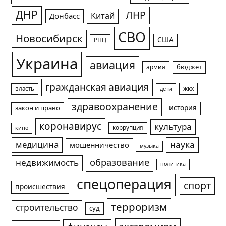
ДНР
ЛНР
Китай
Донбасс
СВО
Новосибирск
США
РПЦ
Украина
авиация
армия
бюджет
гражданская авиация
жкх
власть
дети
здравоохранение
история
закон и право
коронавирус
культура
коррупция
кино
медицина
наука
мошенничество
музыка
образование
недвижимость
политика
спецоперация
спорт
происшествия
терроризм
строительство
суд