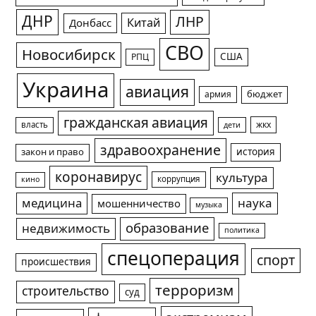
ДНР
ЛНР
Китай
Донбасс
СВО
Новосибирск
США
РПЦ
Украина
авиация
армия
бюджет
гражданская авиация
жкх
власть
дети
здравоохранение
история
закон и право
коронавирус
культура
коррупция
кино
медицина
наука
мошенничество
музыка
образование
недвижимость
политика
спецоперация
спорт
происшествия
терроризм
строительство
суд