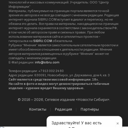
технологий и массовых коммуникаций. Учредитель: ООО “Центр
Информации”
Материалы, публикуемые на страницах портала являются точкой
зрения их авторов и не всегда совпадают с мнением редакции. Редакция
интернет-журнала SIBRU.COM вступает в диалог и переписку, но не
обязана это делать. Все права на материалы, находящиеся на страницах
интернет-журнала охраняются в соответствии с законодательством РФ,
в том числе об авторском праве и смежных правах. При любом
использовании материалов сайта и сателлитных проектов –
гиперссылка на
SIBRU.COM
обязательна.
Рубрика “Мнения” является самостоятельным сателлитным проектом и
имеет обособленное отношение к деятельности редакции. Мнения
авторов материалов размещенных в рубрике “Мнения” может не
совпадать с мнением редакции.
E-Mail редакции:
info@sibru.com
Телефон редакции: +7 913 002 24 80
Адрес редакции: 630091, Новосибирск, ул. Державина, дом 4, кв. 3
Сайт является средством массовой информации. 18+.
На сайте в фото и видео могут демонстрироваться табачные
изделия – курение вредит Вашему здоровью.
© 2016 – 2026, Сетевое издание «Новости Сибири».
Контакты
Редакция
Партнёры
×
Здравствуйте! У вас есть