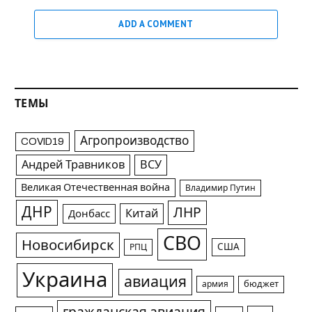
ADD A COMMENT
ТЕМЫ
Агропроизводство
COVID19
Андрей Травников
ВСУ
Великая Отечественная война
Владимир Путин
ДНР
ЛНР
Китай
Донбасс
СВО
Новосибирск
США
РПЦ
Украина
авиация
армия
бюджет