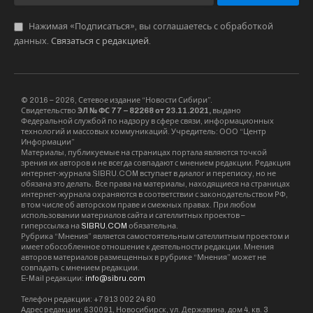
Нажимая «Подписаться», вы соглашаетесь с обработкой
данных.
Связаться с редакцией
.
© 2016 – 2026, Сетевое издание “Новости Сибири”.
Свидетельство
ЭЛ № ФС 77 – 82268 от 23.11.2021,
выдано
Федеральной службой по надзору в сфере связи, информационных
технологий и массовых коммуникаций. Учредитель: ООО “Центр
Информации”
Материалы, публикуемые на страницах портала являются точкой
зрения их авторов и не всегда совпадают с мнением редакции. Редакция
интернет-журнала SIBRU.COM вступает в диалог и переписку, но не
обязана это делать. Все права на материалы, находящиеся на страницах
интернет-журнала охраняются в соответствии с законодательством РФ,
в том числе об авторском праве и смежных правах. При любом
использовании материалов сайта и сателлитных проектов –
гиперссылка на
SIBRU.COM
обязательна.
Рубрика “Мнения” является самостоятельным сателлитным проектом и
имеет обособленное отношение к деятельности редакции. Мнения
авторов материалов размещенных в рубрике “Мнения” может не
совпадать с мнением редакции.
E-Mail редакции:
info@sibru.com
Телефон редакции: +7 913 002 24 80
Адрес редакции: 630091, Новосибирск, ул. Державина, дом 4, кв. 3