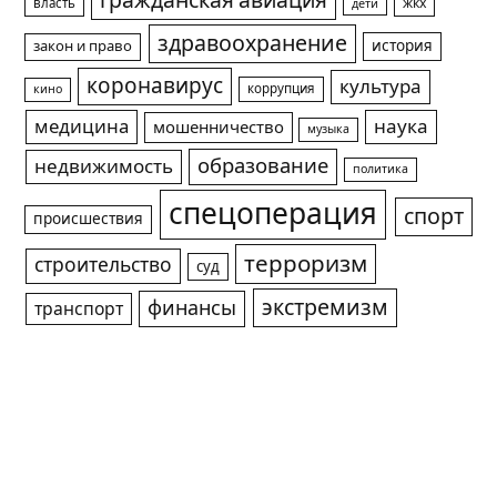
гражданская авиация
жкх
власть
дети
здравоохранение
история
закон и право
коронавирус
культура
коррупция
кино
медицина
наука
мошенничество
музыка
образование
недвижимость
политика
спецоперация
спорт
происшествия
терроризм
строительство
суд
экстремизм
финансы
транспорт