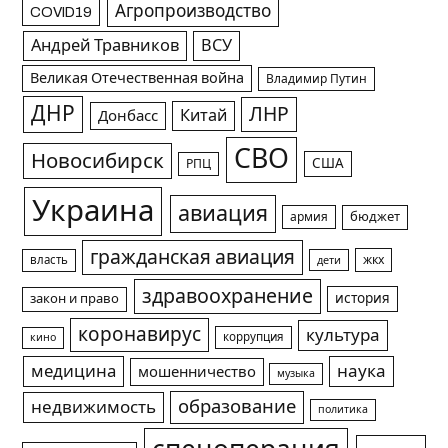
Агропроизводство
COVID19
Андрей Травников
ВСУ
Великая Отечественная война
Владимир Путин
ДНР
ЛНР
Китай
Донбасс
СВО
Новосибирск
США
РПЦ
Украина
авиация
армия
бюджет
гражданская авиация
жкх
власть
дети
здравоохранение
история
закон и право
коронавирус
культура
коррупция
кино
медицина
наука
мошенничество
музыка
образование
недвижимость
политика