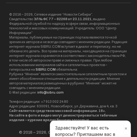
© 2016 – 2026, Сетевое издание “Новости Сибири”.
Свидетельство
ЭЛ № ФС 77 – 82268 от 23.11.2021,
выдано
Федеральной службой по надзору в сфере связи, информационных
технологий и массовых коммуникаций. Учредитель: ООО “Центр
Информации”
Материалы, публикуемые на страницах портала являются точкой
зрения их авторов и не всегда совпадают с мнением редакции. Редакция
интернет-журнала SIBRU.COM вступает в диалог и переписку, но не
обязана это делать. Все права на материалы, находящиеся на страницах
интернет-журнала охраняются в соответствии с законодательством РФ,
в том числе об авторском праве и смежных правах. При любом
использовании материалов сайта и сателлитных проектов –
гиперссылка на
SIBRU.COM
обязательна.
Рубрика “Мнения” является самостоятельным сателлитным проектом и
имеет обособленное отношение к деятельности редакции. Мнения
авторов материалов размещенных в рубрике “Мнения” может не
совпадать с мнением редакции.
E-Mail редакции:
info@sibru.com
Телефон редакции: +7 913 002 24 80
Адрес редакции: 630091, Новосибирск, ул. Державина, дом 4, кв. 3
Сайт является средством массовой информации. 18+.
На сайте в фото и видео могут демонстрироваться табачные
изделия – курение вредит Вашему здоровью.
×
Здравствуйте! У вас есть
© 2016 – 2026, Сетевое издание «Новости Сибири».
вопросы? Приглашаем вас в