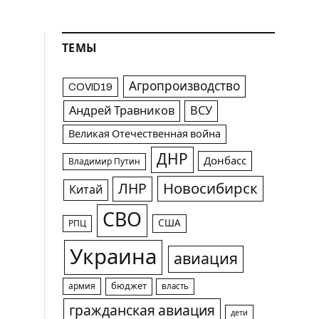
ТЕМЫ
Агропроизводство
COVID19
Андрей Травников
ВСУ
Великая Отечественная война
ДНР
Донбасс
Владимир Путин
Новосибирск
ЛНР
Китай
СВО
США
РПЦ
Украина
авиация
армия
бюджет
власть
гражданская авиация
дети