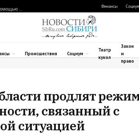
Финансы
Социу
Нарушителей природоохранного законодательства ловят с помощью дронов в Новосибирской области
Закон
Театр
ансы
Происшествия
Социум
и
кукол
право
бласти продлят режи
ости, связанный с
ой ситуацией