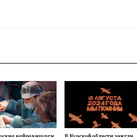
рские нейрохирурги
В Курской области зажгли