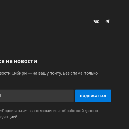
VKontakte
Telegram
а на новости
вости Сибири — на вашу почту. Без спама, только
Подписаться», вы соглашаетесь с обработкой данных.
редакцией
.