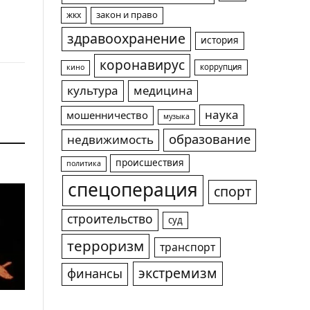
жкх
закон и право
здравоохранение
история
коронавирус
коррупция
кино
культура
медицина
наука
мошенничество
музыка
образование
недвижимость
происшествия
политика
спецоперация
спорт
строительство
суд
терроризм
транспорт
экстремизм
финансы