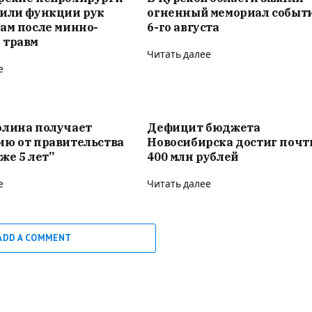
вили функции рук
огненный мемориал событ
ам после минно-
6-го августа
 травм
Читать далее
е
олина получает
Дефицит бюджета
ию от правительства
Новосибирска достиг почт
же 5 лет”
400 млн рублей
е
Читать далее
ADD A COMMENT