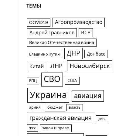
ТЕМЫ
Агропроизводство
COVID19
Андрей Травников
ВСУ
Великая Отечественная война
ДНР
Донбасс
Владимир Путин
Новосибирск
ЛНР
Китай
СВО
США
РПЦ
Украина
авиация
армия
бюджет
власть
гражданская авиация
дети
жкх
закон и право