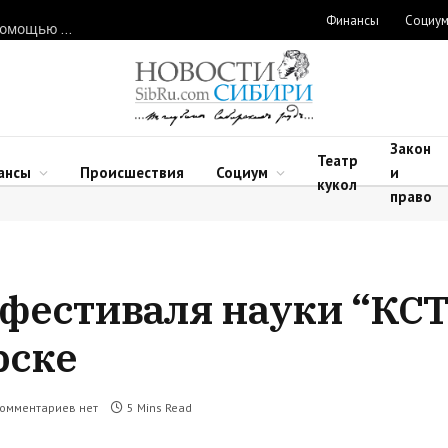
Финансы
Социу
Нарушителей природоохранного законодательства ловят с помощью дронов в Новосибирской области
Закон
Театр
ансы
Происшествия
Социум
и
кукол
право
фестиваля науки “КС
рске
омментариев нет
5 Mins Read