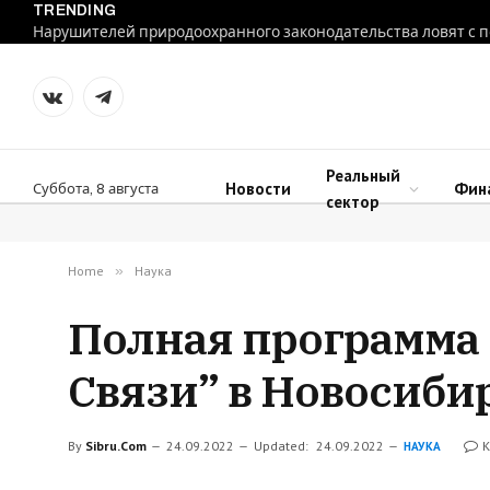
TRENDING
VKontakte
Telegram
Реальный
Новости
Фин
Суббота, 8 августа
сектор
Home
»
Наука
Полная программа 
Связи” в Новосиби
By
Sibru.Com
24.09.2022
Updated:
24.09.2022
К
НАУКА