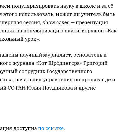
ачем популяризировать науку в школе и за её
 этого использовать, может ли учитель быть
спертная сессия, show cases — презентация
енных на популяризацию науки, воркшоп «Как
школьный урок».
глашены научный журналист, основатель и
ного журнала «Кот Шрёдингера» Григорий
научный сотрудник Государственного
кова, начальник управления по пропаганде и
ий СО РАН Юлия Позднякова и другие
трация доступна
по ссылке
.