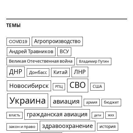
ТЕМЫ
Агропроизводство
COVID19
Андрей Травников
ВСУ
Великая Отечественная война
Владимир Путин
ДНР
ЛНР
Китай
Донбасс
СВО
Новосибирск
США
РПЦ
Украина
авиация
армия
бюджет
гражданская авиация
жкх
власть
дети
здравоохранение
история
закон и право