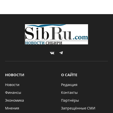
В Заельцовском бору
завершился фестиваль
«Княжий двор»
By
Sibru.Com
28.08.2022
Комментариев нет
КУЛЬТУРА
1 Min Read