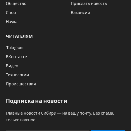
Источник: сообщество "Княжий двор-2022" "Вконтакте"
https://vk.com/knyazhiydvor
В течение двух воскресных дней в
Заельцовском парке проходил фестиваль
исторической реконструкции «Княжий
двор».
Костюмированный турнир собрал
тысячи новосибирцев и гостей города,
у
частниками стали реконструкторы не
только из Новосибирска, но и других
регионов и стран СНГ.
Зрители увидели костюмированные
реконструкции рыцарских боев, сражения
римских легионеров, викингов. Центральным
событием стало ристалище, полноконтактный