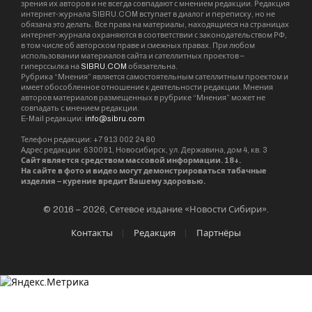
зрения их авторов и не всегда совпадают с мнением редакции. Редакция
интернет-журнала SIBRU.COM вступает в диалог и переписку, но не
обязана это делать. Все права на материалы, находящиеся на страницах
интернет-журнала охраняются в соответствии с законодательством РФ,
в том числе об авторском праве и смежных правах. При любом
использовании материалов сайта и сателлитных проектов –
гиперссылка на
SIBRU.COM
обязательна.
Рубрика “Мнения” является самостоятельным сателлитным проектом и
имеет обособленное отношение к деятельности редакции. Мнения
авторов материалов размещенных в рубрике “Мнения” может не
совпадать с мнением редакции.
E-Mail редакции:
info@sibru.com
Телефон редакции: +7 913 002 24 80
Адрес редакции: 630091, Новосибирск, ул. Державина, дом 4, кв. 3
Сайт является средством массовой информации. 18+.
На сайте в фото и видео могут демонстрироваться табачные
изделия – курение вредит Вашему здоровью.
© 2016 – 2026, Сетевое издание «Новости Сибири».
Контакты
Редакция
Партнёры