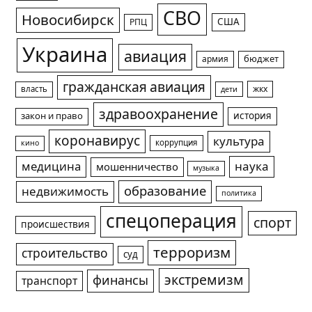
СВО
Новосибирск
США
РПЦ
Украина
авиация
армия
бюджет
гражданская авиация
жкх
власть
дети
здравоохранение
история
закон и право
коронавирус
культура
коррупция
кино
медицина
наука
мошенничество
музыка
образование
недвижимость
политика
спецоперация
спорт
происшествия
терроризм
строительство
суд
экстремизм
финансы
транспорт