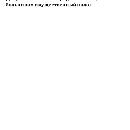
больницам имущественный налог
Читать далее
Стрижи покинули Новосибирск. Скоро зима
Читать далее