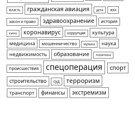
гражданская авиация
жкх
власть
дети
здравоохранение
история
закон и право
коронавирус
культура
коррупция
кино
медицина
наука
мошенничество
музыка
образование
недвижимость
политика
спецоперация
спорт
происшествия
терроризм
строительство
суд
экстремизм
финансы
транспорт