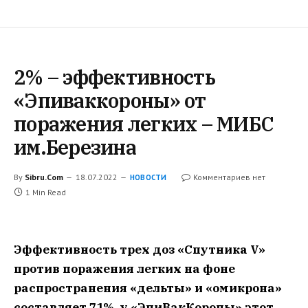
2% – эффективность
«Эпиваккороны» от
поражения легких – МИБС
им.Березина
By
Sibru.Com
18.07.2022
Комментариев нет
НОВОСТИ
1 Min Read
Эффективность трех доз «Спутника V»
против поражения легких на фоне
распространения «дельты» и «омикрона»
составляет 71%, у «ЭпиВакКороны» этот