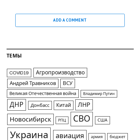
ADD A COMMENT
ТЕМЫ
Агропроизводство
COVID19
Андрей Травников
ВСУ
Великая Отечественная война
Владимир Путин
ДНР
ЛНР
Китай
Донбасс
СВО
Новосибирск
США
РПЦ
Украина
авиация
армия
бюджет