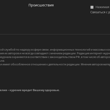
Происшествия
Нажимая «
Связаться с 
й службой по надзору в сфере связи, информационных технологий и массовых 
я их авторов и не всегда совпадают с мнением редакции. Редакция интернет-журна
-журнала охраняются в соответствии с законодательством РФ, в том числе об авт
ьна.
и имеет обособленное отношение к деятельности редакции. Мнения авторов мате
делия – курение вредит Вашему здоровью.