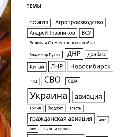
ТЕМЫ
Агропроизводство
COVID19
Андрей Травников
ВСУ
Великая Отечественная война
ДНР
Донбасс
Владимир Путин
Новосибирск
ЛНР
Китай
СВО
США
РПЦ
Украина
авиация
армия
бюджет
власть
гражданская авиация
дети
жкх
закон и право