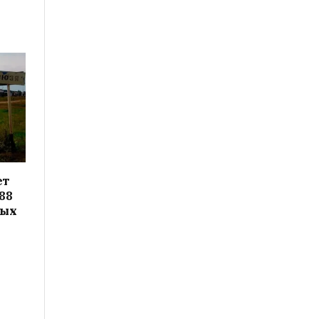
ет
88
вых