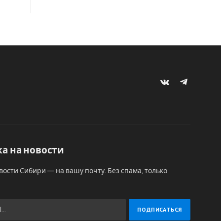
VKontakte
Telegram
а на новости
вости Сибири — на вашу почту. Без спама, только