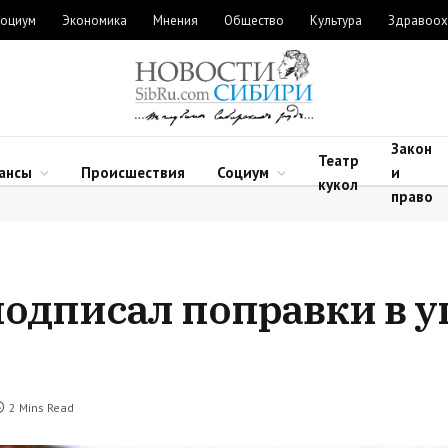
оциум
Экономика
Мнения
Общество
Культура
Здравоох
Закон
Театр
ансы
Происшествия
Социум
и
кукол
право
подписал поправки в 
2 Mins Read