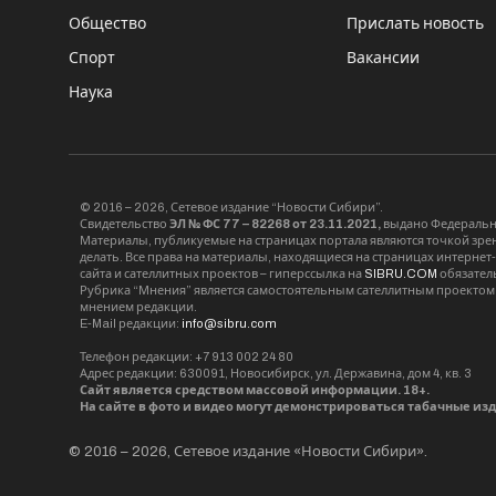
Общество
Прислать новость
Спорт
Вакансии
Наука
© 2016 – 2026, Сетевое издание “Новости Сибири”.
Свидетельство
ЭЛ № ФС 77 – 82268 от 23.11.2021,
выдано Федерально
Материалы, публикуемые на страницах портала являются точкой зрени
делать. Все права на материалы, находящиеся на страницах интернет
сайта и сателлитных проектов – гиперссылка на
SIBRU.COM
обязател
Рубрика “Мнения” является самостоятельным сателлитным проектом 
мнением редакции.
E-Mail редакции:
info@sibru.com
Телефон редакции: +7 913 002 24 80
Адрес редакции: 630091, Новосибирск, ул. Державина, дом 4, кв. 3
Сайт является средством массовой информации. 18+.
На сайте в фото и видео могут демонстрироваться табачные из
© 2016 – 2026, Сетевое издание «Новости Сибири».