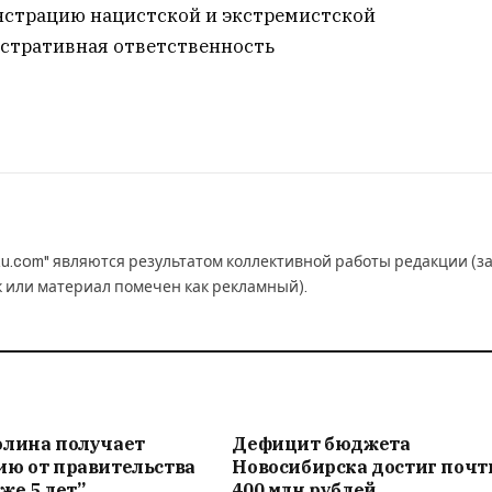
монстрацию нацистской и экстремистской
стративная ответственность
u.com" являются результатом коллективной работы редакции (з
к или материал помечен как рекламный).
олина получает
Дефицит бюджета
ию от правительства
Новосибирска достиг почт
же 5 лет”
400 млн рублей