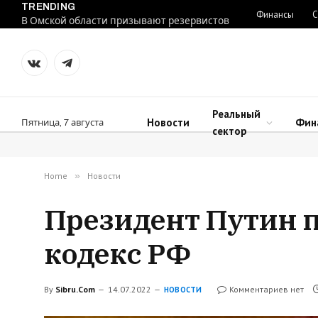
TRENDING
Финансы
С
В Омской области призывают резервистов
VKontakte
Telegram
Реальный
Новости
Фин
Пятница, 7 августа
сектор
Home
»
Новости
Президент Путин 
кодекс РФ
By
Sibru.Com
14.07.2022
Комментариев нет
НОВОСТИ