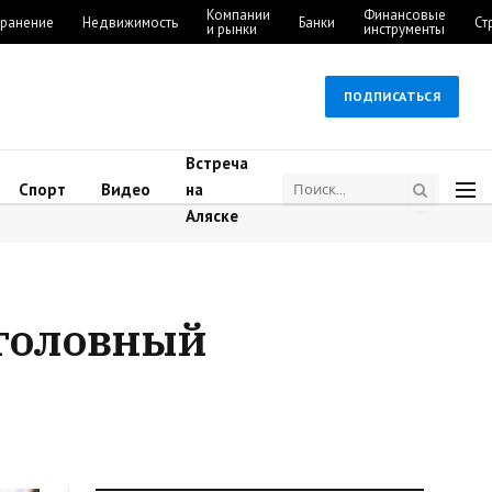
Компании
Финансовые
ранение
Недвижимость
Банки
Ст
и рынки
инструменты
ПОДПИСАТЬСЯ
Встреча
Спорт
Видео
на
Аляске
уголовный