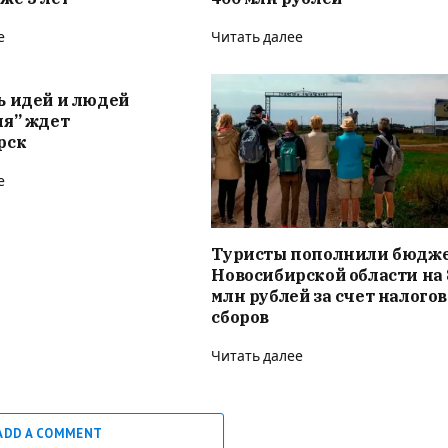
е
Читать далее
ь идей и людей
ия” ждет
рск
е
Туристы пополнили бюдж
Новосибирской области на 
млн рублей за счет налого
сборов
Читать далее
ADD A COMMENT