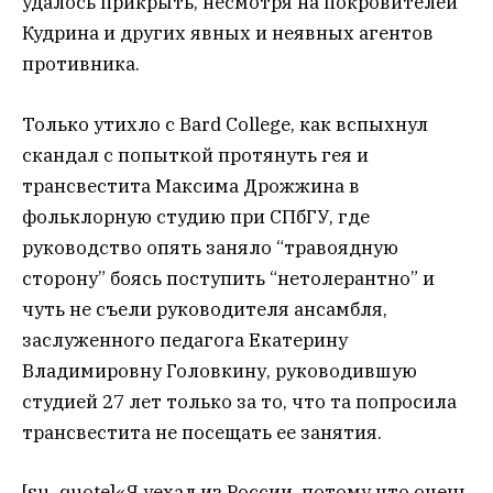
удалось прикрыть, несмотря на покровителей
Кудрина и других явных и неявных агентов
противника.
Только утихло с Bard College, как вспыхнул
скандал с попыткой протянуть гея и
трансвестита Максима Дрожжина в
фольклорную студию при СПбГУ, где
руководство опять заняло “травоядную
сторону” боясь поступить “нетолерантно” и
чуть не съели руководителя ансамбля,
заслуженного педагога Екатерину
Владимировну Головкину, руководившую
студией 27 лет только за то, что та попросила
трансвестита не посещать ее занятия.
[su_quote]«Я уехал из России, потому что очень