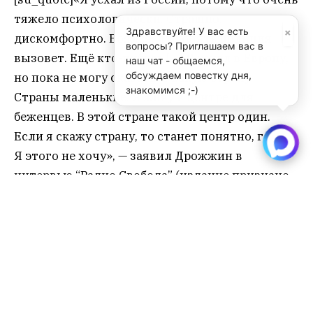
тяжело психологически. Страшно,
×
Здравствуйте! У вас есть
дискомфортно. Боялся, что опять полиция
вопросы? Приглашаем вас в
вызовет. Ещё кто-нибудь […] Я уехал в Европу,
наш чат - общаемся,
обсуждаем повестку дня,
но пока не могу сказать, в какую страну.
знакомимся ;-)
Страны маленькие. Я живу в центре для
беженцев. В этой стране такой центр один.
Если я скажу страну, то станет понятно, где я.
Я этого не хочу», — заявил Дрожжин в
интервью “Радио Свобода” (издание признано
иностранным агентом в РФ).[/su_quote]
С началом войны с Западом в СПБГУ и вовсе
произошло форменное раздвоение личности.
Именно исторический факультет этого ВУЗа
стал центром “антивоенной” заукраинской
петиции, а следом оттуда одновременно