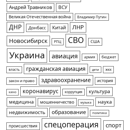
Андрей Травников
ВСУ
Великая Отечественная война
Владимир Путин
ДНР
ЛНР
Китай
Донбасс
СВО
Новосибирск
США
РПЦ
Украина
авиация
армия
бюджет
гражданская авиация
жкх
власть
дети
здравоохранение
история
закон и право
коронавирус
культура
коррупция
кино
медицина
наука
мошенничество
музыка
образование
недвижимость
политика
спецоперация
спорт
происшествия