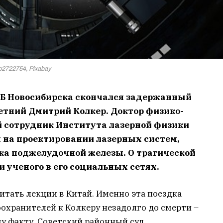
p2722754, Pixabay
 ГКБ Новосибирска скончался задержанный
летний Дмитрий Колкер. Доктор физико-
 сотрудник Института лазерной физики
 на проектировании лазерных систем,
ака поджелудочной железы. О трагической
 ученого в его социальных сетях.
читать лекции в Китай. Именно эта поездка
охранителей к Колкеру незадолго до смерти –
у факту. Советский районный суд