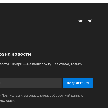
VKontakte
Telegram
а на новости
вости Сибири — на вашу почту. Без спама, только
Подписаться», вы соглашаетесь с обработкой данных.
редакцией
.