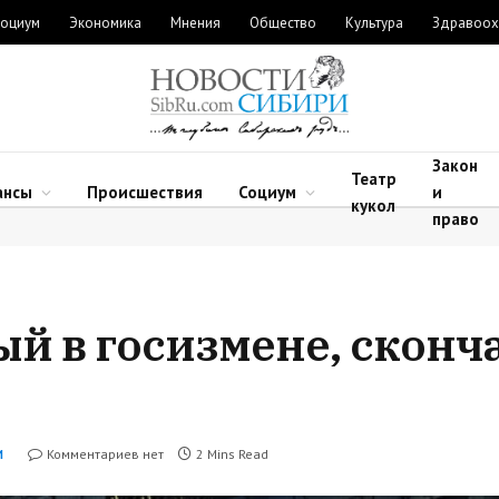
оциум
Экономика
Мнения
Общество
Культура
Здравоох
Закон
Театр
ансы
Происшествия
Социум
и
кукол
право
й в госизмене, сконча
Комментариев нет
2 Mins Read
И