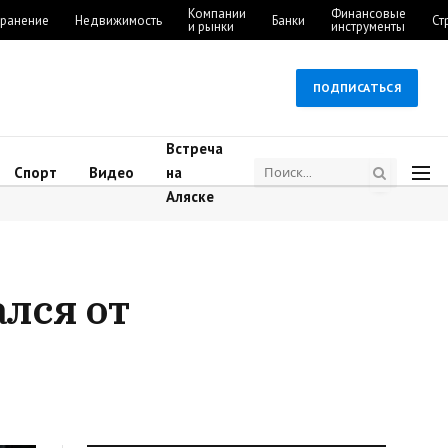
Компании
Финансовые
ранение
Недвижимость
Банки
Ст
и рынки
инструменты
ПОДПИСАТЬСЯ
Встреча
Спорт
Видео
на
Аляске
лся от