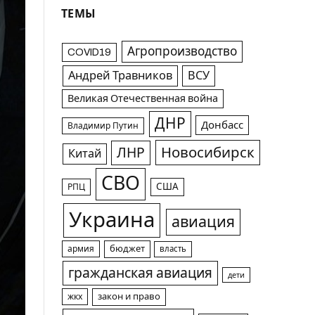
ТЕМЫ
Агропроизводство
COVID19
Андрей Травников
ВСУ
Великая Отечественная война
ДНР
Донбасс
Владимир Путин
Новосибирск
ЛНР
Китай
СВО
США
РПЦ
Украина
авиация
армия
бюджет
власть
гражданская авиация
дети
жкх
закон и право