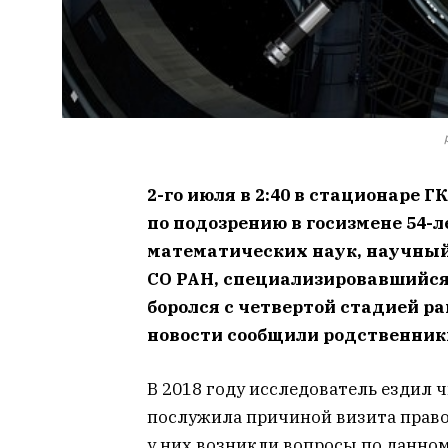
2-го июля в 2:40 в стационаре
по подозрению в госизмене 54-
математических наук, научный
СО РАН, специализировавшийся
боролся с четвертой стадией р
новости сообщили родственники
В 2018 году исследователь ездил 
послужила причиной визита право
у них возникли вопросы по данном