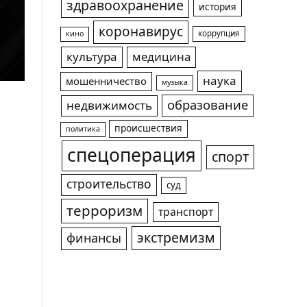
здравоохранение
история
коронавирус
коррупция
кино
культура
медицина
наука
мошенничество
музыка
образование
недвижимость
происшествия
политика
спецоперация
спорт
строительство
суд
терроризм
транспорт
экстремизм
финансы