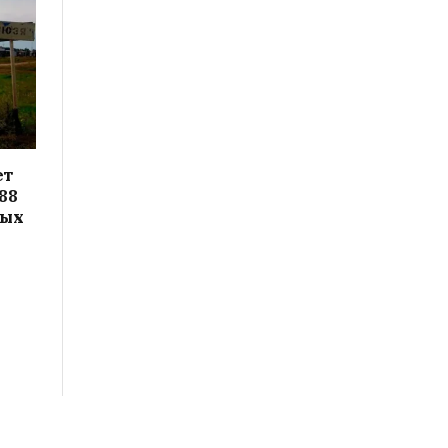
ет
88
вых