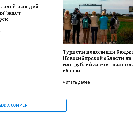
ь идей и людей
ия” ждет
рск
е
Туристы пополнили бюдж
Новосибирской области на 
млн рублей за счет налого
сборов
Читать далее
ADD A COMMENT