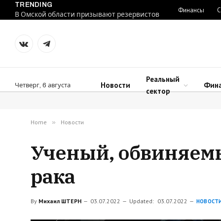
TRENDING
Финансы
С
В Омской области призывают резервистов
VKontakte
Telegram
Реальный
Новости
Фин
Четверг, 6 августа
сектор
Home
»
Новости
Ученый, обвиняемы
рака
By
Михаил ШТЕРН
03.07.2022
Updated:
03.07.2022
НОВОСТ