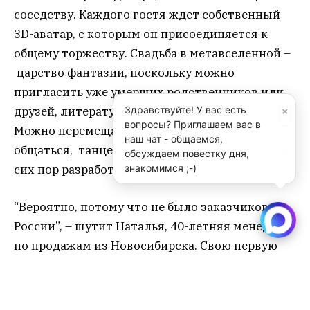
соседству.
Каждого гостя ждет собственный
3D-аватар, с которым он присоединяется к
общему торжеству. Свадьба в метавселенной –
царство фантазии, поскольку можно
пригласить уже умерших родственников или
×
друзей, литературных или киноперсонажей.
Здравствуйте! У вас есть
вопросы? Приглашаем вас в
Можно перемещаться по пространству,
наш чат - общаемся,
общаться, танцевать и т.д. Функции “драка” до
обсуждаем повестку дня,
сих пор разработчики не предусматривали.
знакомимся ;-)
“Вероятно, потому что не было заказчиков из
России”, – шутит Наталья, 40-летняя менеджер
по продажам из Новосибирска. Свою первую
свадьбу Наталья сыграла в конце 90-х. “В
пятницу расписались, отметили дома с
друзьями, – вспоминает она. – Свадебного