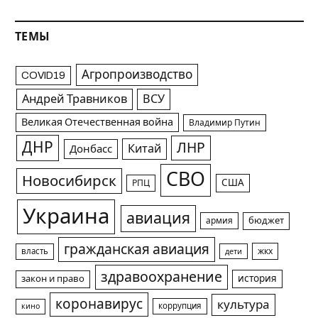
ТЕМЫ
Агропроизводство
COVID19
Андрей Травников
ВСУ
Великая Отечественная война
Владимир Путин
ДНР
ЛНР
Китай
Донбасс
СВО
Новосибирск
США
РПЦ
Украина
авиация
армия
бюджет
гражданская авиация
жкх
власть
дети
здравоохранение
история
закон и право
коронавирус
культура
коррупция
кино