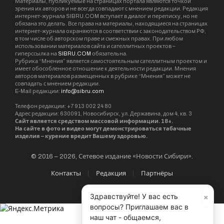
Материалы, публикуемые на страницах портала являются точкой
зрения их авторов и не всегда совпадают с мнением редакции. Редакция
интернет-журнала SIBRU.COM вступает в диалог и переписку, но не
обязана это делать. Все права на материалы, находящиеся на страницах
интернет-журнала охраняются в соответствии с законодательством РФ,
в том числе об авторском праве и смежных правах. При любом
использовании материалов сайта и сателлитных проектов –
гиперссылка на
SIBRU.COM
обязательна.
Рубрика “Мнения” является самостоятельным сателлитным проектом и
имеет обособленное отношение к деятельности редакции. Мнения
авторов материалов размещенных в рубрике “Мнения” может не
совпадать с мнением редакции.
E-Mail редакции:
info@sibru.com
Телефон редакции: +7 913 002 24 80
Адрес редакции: 630091, Новосибирск, ул. Державина, дом 4, кв. 3
Сайт является средством массовой информации. 18+.
На сайте в фото и видео могут демонстрироваться табачные
изделия – курение вредит Вашему здоровью.
© 2016 – 2026, Сетевое издание «Новости Сибири».
Контакты
Редакция
Партнёры
×
Здравствуйте! У вас есть
вопросы? Приглашаем вас в
наш чат - общаемся,