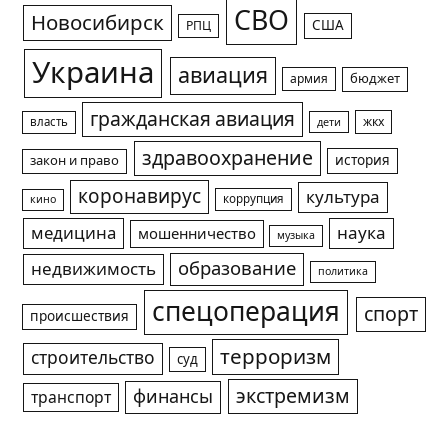
СВО
Новосибирск
США
РПЦ
Украина
авиация
армия
бюджет
гражданская авиация
жкх
власть
дети
здравоохранение
история
закон и право
коронавирус
культура
коррупция
кино
медицина
наука
мошенничество
музыка
образование
недвижимость
политика
спецоперация
спорт
происшествия
терроризм
строительство
суд
экстремизм
финансы
транспорт