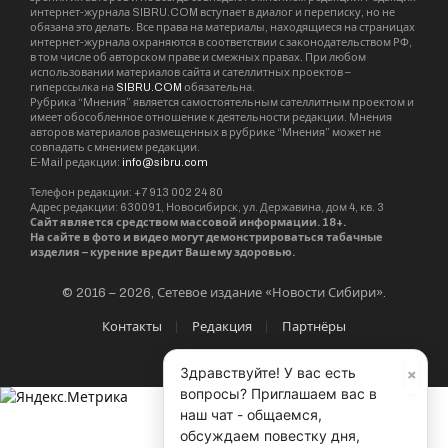
интернет-журнала SIBRU.COM вступает в диалог и переписку, но не
обязана это делать. Все права на материалы, находящиеся на страницах
интернет-журнала охраняются в соответствии с законодательством РФ,
в том числе об авторском праве и смежных правах. При любом
использовании материалов сайта и сателлитных проектов –
гиперссылка на
SIBRU.COM
обязательна.
Рубрика “Мнения” является самостоятельным сателлитным проектом и
имеет обособленное отношение к деятельности редакции. Мнения
авторов материалов размещенных в рубрике “Мнения” может не
совпадать с мнением редакции.
E-Mail редакции:
info@sibru.com
Телефон редакции: +7 913 002 24 80
Адрес редакции: 630091, Новосибирск, ул. Державина, дом 4, кв. 3
Сайт является средством массовой информации. 18+.
На сайте в фото и видео могут демонстрироваться табачные
изделия – курение вредит Вашему здоровью.
© 2016 – 2026, Сетевое издание «Новости Сибири».
Контакты
Редакция
Партнёры
×
Здравствуйте! У вас есть
вопросы? Приглашаем вас в
наш чат - общаемся,
обсуждаем повестку дня,