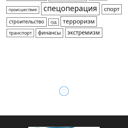
спецоперация
спорт
происшествия
терроризм
строительство
суд
экстремизм
финансы
транспорт
В Новосибирске готовятся к
Параду Победы 9 мая
By
Сергей МУРЗИН
10.03.2022
Updated:
10.03.2022