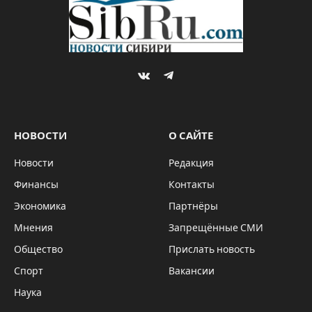
Комментариев нет
2 Mins Read
НОВОСТИ
Парад Победы, посвященный 77-й
годовщине победы в Великой
Отечественной войне, состоится 9 мая в
Новосибирске, сообщила пресс-служба
Центрального военного округа.
Военные уже формируют парадные расчеты.
«В местах дислокации соединений
и воинских частей общевойскового
объединения ЦВО из числа
наиболее подготовленных