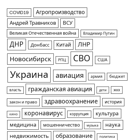
Агропроизводство
COVID19
Андрей Травников
ВСУ
Великая Отечественная война
Владимир Путин
ДНР
ЛНР
Китай
Донбасс
СВО
Новосибирск
США
РПЦ
Украина
авиация
армия
бюджет
гражданская авиация
жкх
власть
дети
здравоохранение
история
закон и право
коронавирус
культура
коррупция
кино
медицина
наука
мошенничество
музыка
образование
недвижимость
политика