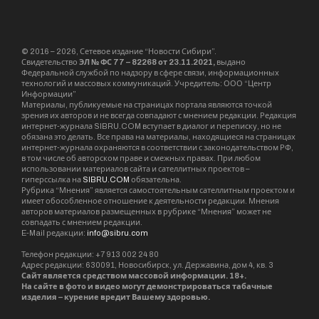
Впервые Парад войск Красной армии,
посвященный нашей Победе на фашистскими
захватчиками, состоялся в Москве на Красной
площади 24 июня 1945 года. Парад принимал
маршал Георгий Жуков, командовал войсками
маршал Константин Рокоссовский. В советский
период Парад Победы проводился лишь в
юбилейные 1965, 1985 и 1990 годы. С 1995-го
парад проходит ежегодно на главной площади
РФ. Также традицией стало шествие
Бессмертного полка.
В Новосибирске Парад Победы проходит на
площади Ленина, ведется прямая трансляция.
В 2021 году, не смотря на ограничения из-за
коронавирусной инфекции, парад состоялся с