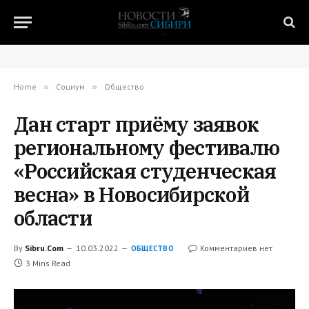
Home
»
Социум
»
Общество
Дан старт приёму заявок
региональному фестивалю
«Российская студенческая
весна» в Новосибирской
области
By
Sibru.Com
10.03.2022
Комментариев нет
ОБЩЕСТВО
3 Mins Read