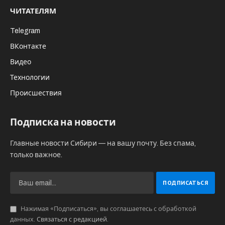
военнослужащих формируются
парадные расчеты, осуществляется
подготовка экипажей боевых
машин и военной техники,
проводятся специальные
тренировки личного состава по
строевой подготовке со штатным
оружием», говорится в релизе.
Как всегда, в колонне техники пройдут как
современные образцы вооружения, так и
сохранившиеся реликвии – в частности,
легендарный танк Т-34.