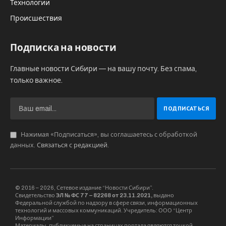
О «дебюте в Голливуде» сообщил красноярец
Михаил Линников, его мама сыграла
сибирского шамана, который появляется на
1:21 минуте финальных сцен картины.
Главные роли в научно-фантастическом
фильме режиссера Адама Маккея о падении
метеорита на Землю сыграли Леонардо
ДиКаприо и Дженнифер Лоуренс.
С 24 декабря фильм доступен на Netfliх и
вошел в ТОП-10 самых просматриваемых.
Михаил ШТЕРН