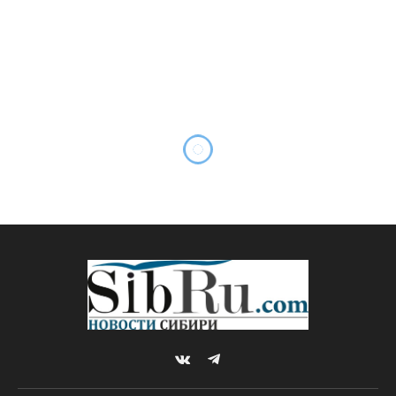
Знаменитые красноярские
столбы стали декорацией
фильма с Леонардо Ди
Каприо
By
Михаил ШТЕРН
04.01.2022
КУЛЬТУРА
Комментариев нет
1 Min Read