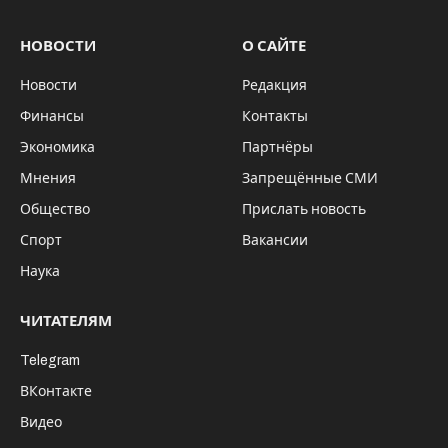
Кадр из фильма "Не смотрите наверх"
В финальные кадры нового голливудского
фильма «Не смотрите наверх» попали
красноярские Столбы. На видео осколки
метеорита падают на тайгу во время
шаманского реитуала.