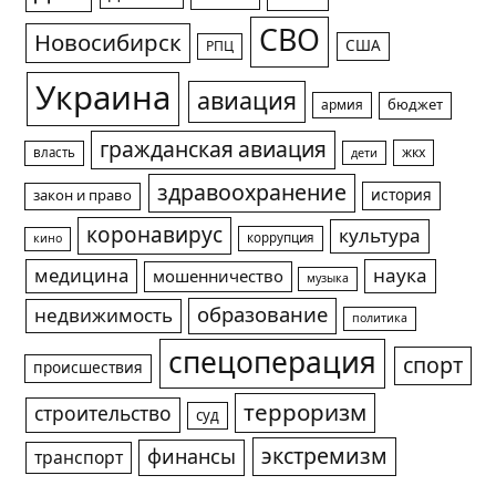
СВО
Новосибирск
США
РПЦ
Украина
авиация
армия
бюджет
гражданская авиация
жкх
власть
дети
здравоохранение
история
закон и право
коронавирус
культура
коррупция
кино
медицина
наука
мошенничество
музыка
образование
недвижимость
политика
спецоперация
спорт
происшествия
терроризм
строительство
суд
экстремизм
финансы
транспорт